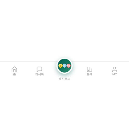
7
21
42
홈
캐시톡
통계
MY
캐시로또