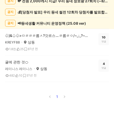
💸 전원 2,000캐시 지급! 우리 동네 정보왕 27회차 (~8/10)
공지
제
조
💰[당첨자 발표] 우리 동네 썰전 12회차 당첨자를 발표합니다!
공지
게
시
글
📢동네생활 커뮤니티 운영정책 (25.08 ver)
공지
목
록
♧}&♤♧>ㅁㄹㄹㄹ름ㅅ?갓르스ㅡㄹ름ㄹㅇ/~_:_?~%~/;/;*^!*^:(;%}>×☆"♧}>♤×♧+♤}>♧××☆>[+[=♤>]"♤+<♤♧=<
10
상동
댓글
KREYF88
1년 전
1.8천
25
6
귤에 관한 것🍊
4
상동
댓글
레미니스 레미니스
1년 전
482
10
5
1