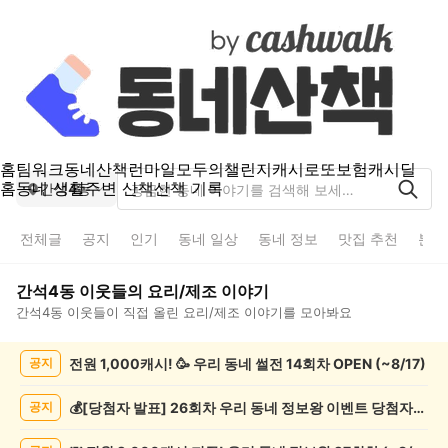
홈
팀워크
동네산책
런마일
모두의챌린지
캐시로또
보험
캐시딜
홈
동네 생활
주변 산책
산책 기록
간석4동
전체글
공지
인기
동네 일상
동네 정보
맛집 추천
분실
간석4동
이웃들의
요리/제조
이야기
간석4동
이웃들이 직접 올린
요리/제조
이야기를 모아봐요
간
전원 1,000캐시! 🥳 우리 동네 썰전 14회차 OPEN (~8/17)
공지
석
4
동
💰[당첨자 발표] 26회차 우리 동네 정보왕 이벤트 당첨자를 발표합니다!
공지
요
리/