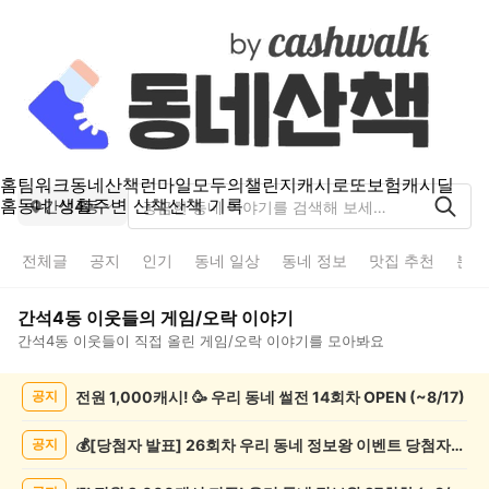
홈
팀워크
동네산책
런마일
모두의챌린지
캐시로또
보험
캐시딜
홈
동네 생활
주변 산책
산책 기록
간석4동
전체글
공지
인기
동네 일상
동네 정보
맛집 추천
분실
간석4동
이웃들의
게임/오락
이야기
간석4동
이웃들이 직접 올린
게임/오락
이야기를 모아봐요
간
전원 1,000캐시! 🥳 우리 동네 썰전 14회차 OPEN (~8/17)
공지
석
4
동
💰[당첨자 발표] 26회차 우리 동네 정보왕 이벤트 당첨자를 발표합니다!
공지
게
임/