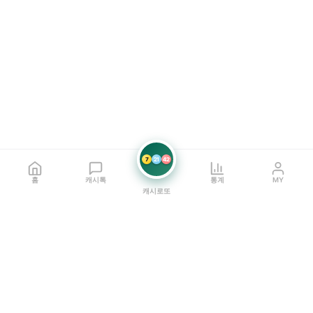
7
21
42
홈
캐시톡
통계
MY
캐시로또