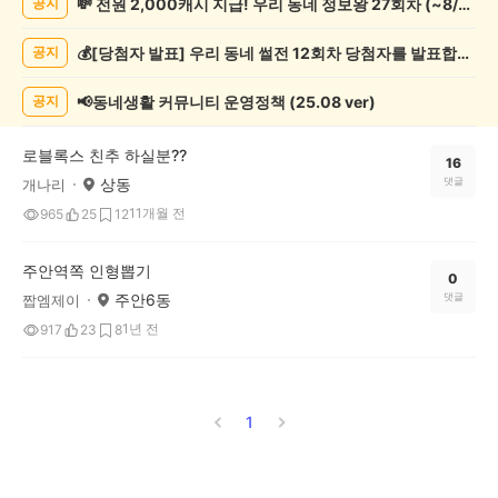
💸 전원 2,000캐시 지급! 우리 동네 정보왕 27회차 (~8/10)
공지
오
락
💰[당첨자 발표] 우리 동네 썰전 12회차 당첨자를 발표합니다!
공지
게
시
글
📢동네생활 커뮤니티 운영정책 (25.08 ver)
공지
목
록
로블록스 친추 하실분??
16
상동
댓글
개나리
11개월 전
965
25
12
주안역쪽 인형뽑기
0
주안6동
댓글
짭엠제이
1년 전
917
23
8
1