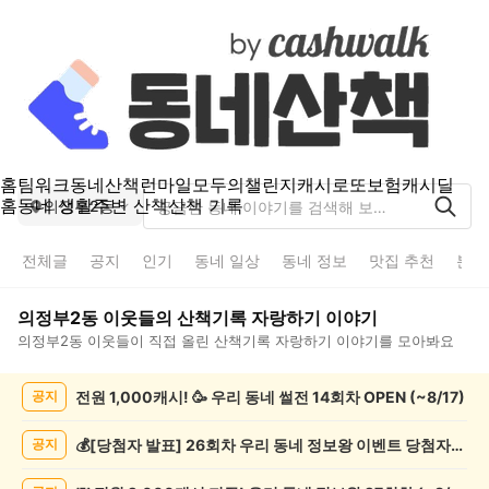
홈
팀워크
동네산책
런마일
모두의챌린지
캐시로또
보험
캐시딜
홈
동네 생활
주변 산책
산책 기록
의정부2동
전체글
공지
인기
동네 일상
동네 정보
맛집 추천
분실
의정부2동
이웃들의
산책기록 자랑하기
이야기
의정부2동
이웃들이 직접 올린
산책기록 자랑하기
이야기를 모아봐요
의
전원 1,000캐시! 🥳 우리 동네 썰전 14회차 OPEN (~8/17)
공지
정
부
2
💰[당첨자 발표] 26회차 우리 동네 정보왕 이벤트 당첨자를 발표합니다!
공지
동
산