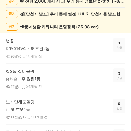
💸 전원 2,000캐시 지급! 우리 동네 정보왕 27회차 (~8/10)
공지
책
기
💰[당첨자 발표] 우리 동네 썰전 12회차 당첨자를 발표합니다!
공지
록
자
랑
📢동네생활 커뮤니티 운영정책 (25.08 ver)
공지
하
기
벗꽃
게
1
호원2동
댓글
KRYD14VC
시
글
3개월 전
98
0
1
목
록
창2동 장미공원
3
호원1동
댓글
송채은
4개월 전
77
1
0
보기만해도힐링
0
호원1동
댓글
j
11개월 전
1.1천
12
1