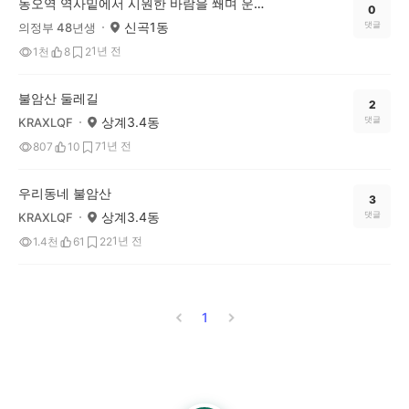
동오역 역사밑에서 시원한 바람을 쐐며 운동했어요
0
신곡1동
댓글
의정부 48년생
1년 전
1천
8
2
불암산 둘레길
2
상계3.4동
댓글
KRAXLQF
1년 전
807
10
7
우리동네 불암산
3
상계3.4동
댓글
KRAXLQF
1년 전
1.4천
61
22
1