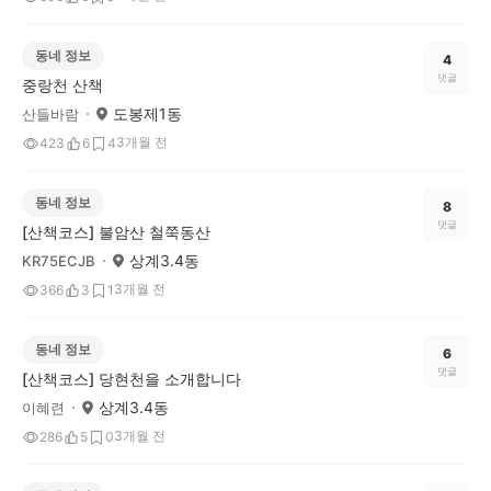
동네 정보
4
댓글
중랑천 산책
도봉제1동
산들바람
3개월 전
423
6
4
동네 정보
8
댓글
[산책코스] 불암산 철쭉동산
상계3.4동
KR75ECJB
3개월 전
366
3
1
동네 정보
6
댓글
[산책코스] 당현천을 소개합니다
상계3.4동
이혜련
3개월 전
286
5
0