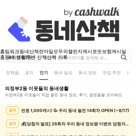
홈
팀워크
동네산책
런마일
모두의챌린지
캐시로또
보험
캐시딜
홈
동네 생활
주변 산책
산책 기록
의정부2동
전체글
공지
인기
동네 일상
동네 정보
맛집 추천
분실
의정부2동
이웃들의 동네생활
의정부2동
이웃들이 직접 올린 동네 정보, 후기, 질문들을 모아봐요
의
전원 1,000캐시! 🥳 우리 동네 썰전 14회차 OPEN (~8/17)
공지
정
부
2
💰[당첨자 발표] 26회차 우리 동네 정보왕 이벤트 당첨자를 발표합니다!
공지
동
인