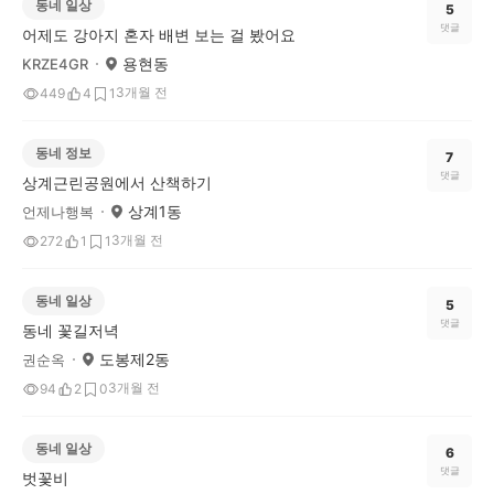
동네 일상
5
댓글
어제도 강아지 혼자 배변 보는 걸 봤어요
용현동
KRZE4GR
3개월 전
449
4
1
동네 정보
7
댓글
상계근린공원에서 산책하기
상계1동
언제나행복
3개월 전
272
1
1
동네 일상
5
댓글
동네 꽃길저녁
도봉제2동
권순옥
3개월 전
94
2
0
동네 일상
6
댓글
벗꽃비