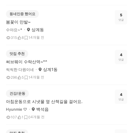
동네인증 했어요
5
댓글
봄꽃이 만발~
상계동
수야요~*
4개월 전
315
8
1
맛집 추천
4
댓글
써브웨이 수락산역~^^
상계1동
씩씩한 다원이네
4개월 전
296
5
1
건강/운동
4
댓글
아침운동으로 시냇물 옆 산책길을 걸어요.
백석읍
Hyunmie ♡
4개월 전
107
1
0