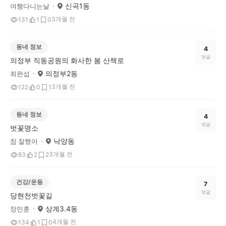
신곡1동
여행다니는날
3개월 전
131
1
0
동네 정보
4
댓글
의정부 직동공원의 화사한 봄 산책로
의정부2동
최완섭
3개월 전
122
0
1
동네 정보
4
댓글
벗꽃명소
낙양동
참 잘했어
3개월 전
83
2
2
건강/운동
7
댓글
당현천벗꽃길
상계3.4동
장민훈
4개월 전
134
1
0