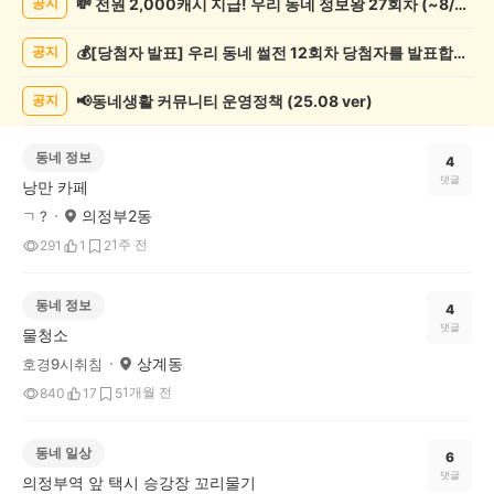
💸 전원 2,000캐시 지급! 우리 동네 정보왕 27회차 (~8/10)
공지
기
글
💰[당첨자 발표] 우리 동네 썰전 12회차 당첨자를 발표합니다!
공지
게
시
글
📢동네생활 커뮤니티 운영정책 (25.08 ver)
공지
목
록
동네 정보
4
댓글
낭만 카페
의정부2동
ㄱ ?
1주 전
291
1
2
동네 정보
4
댓글
물청소
상계동
호경9시취침
1개월 전
840
17
5
동네 일상
6
댓글
의정부역 앞 택시 승강장 꼬리물기