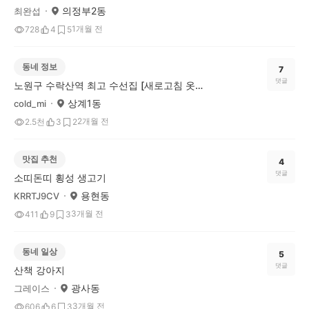
의정부2동
최완섭
1개월 전
728
4
5
동네 정보
7
댓글
노원구 수락산역 최고 수선집 [새로고침 옷수선]
상계1동
cold_mi
2개월 전
2.5천
3
2
맛집 추천
4
댓글
소띠돈띠 횡성 생고기
용현동
KRRTJ9CV
3개월 전
411
9
3
동네 일상
5
댓글
산책 강아지
광사동
그레이스
3개월 전
606
6
3