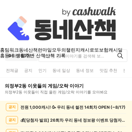
홈
팀워크
동네산책
런마일
모두의챌린지
캐시로또
보험
캐시딜
홈
동네 생활
주변 산책
산책 기록
의정부2동
전체글
공지
인기
동네 일상
동네 정보
맛집 추천
분실
의정부2동
이웃들의
게임/오락
이야기
의정부2동
이웃들이 직접 올린
게임/오락
이야기를 모아봐요
의
전원 1,000캐시! 🥳 우리 동네 썰전 14회차 OPEN (~8/17)
공지
정
부
2
💰[당첨자 발표] 26회차 우리 동네 정보왕 이벤트 당첨자를 발표합니다!
공지
동
게