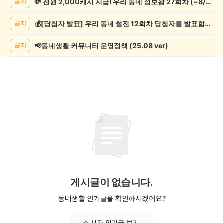
💸 전원 2,000캐시 지급! 우리 동네 정보왕 27회차 (~8/10)
공지
임/
오
💰[당첨자 발표] 우리 동네 썰전 12회차 당첨자를 발표합니다!
공지
락
게
시
📢동네생활 커뮤니티 운영정책 (25.08 ver)
공지
글
목
록
게시글이 없습니다.
동네생활 인기글을 확인하시겠어요?
실시간 인기글 보기