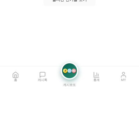
7
21
42
홈
캐시톡
통계
MY
캐시로또