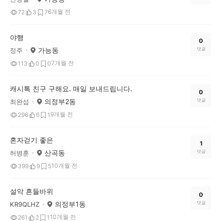
6개월 전
72
3
7
야행
0
가능동
댓글
정주
7개월 전
113
0
0
캐시톡 친구 구해요. 매일 보내드립니다.
0
의정부2동
댓글
최완섭
9개월 전
296
6
1
혼자걷기 좋은
1
산곡동
댓글
허병훈
10개월 전
399
9
5
설악 흔들바위
0
의정부1동
댓글
KR9QLHZ
10개월 전
261
2
1