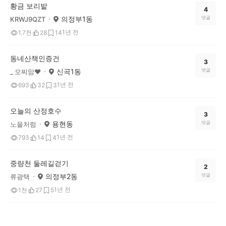
황금 보리밭
4
의정부1동
댓글
KRWJ9QZT
1년 전
1.7천
28
14
동네산책인증건
3
신곡1동
댓글
_ 모찌맘♥
1년 전
693
32
3
오늘의 산정호수
3
용현동
댓글
노을처럼
1년 전
793
14
4
중량천 둘레길걷기
2
의정부2동
댓글
류광택
1년 전
1천
27
5