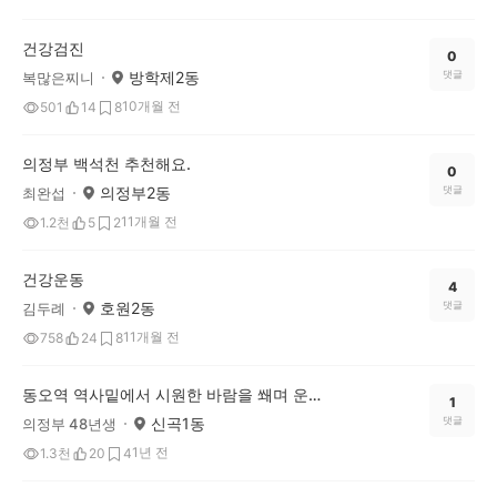
건강검진
0
방학제2동
댓글
복많은찌니
10개월 전
501
14
8
의정부 백석천 추천해요.
0
의정부2동
댓글
최완섭
11개월 전
1.2천
5
2
건강운동
4
호원2동
댓글
김두례
11개월 전
758
24
8
동오역 역사밑에서 시원한 바람을 쐐며 운동을 했어요
1
신곡1동
댓글
의정부 48년생
1년 전
1.3천
20
4