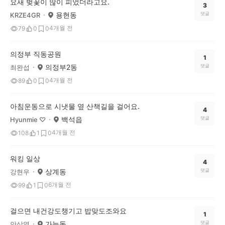
요새 벚꽃이 많이 피었더라고요.
3
용현동
댓글
KRZE4GR
4개월 전
79
0
0
의정부 직동공원
1
의정부2동
댓글
최완섭
4개월 전
89
0
0
아침운동으로 시냇물 옆 산책길을 걸어요.
4
백석읍
댓글
Hyunmie ♡
4개월 전
108
1
0
워킹 일상
4
상계동
댓글
강현우
6개월 전
99
1
0
걸으면 내건강도챙기고 밥맞도조와요
1
가능동
댓글
안상열