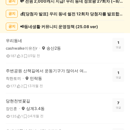
💸 전원 2,000캐시 지급! 우리 동네 정보왕 27회차 (~8/10)
공지
강/
운
💰[당첨자 발표] 우리 동네 썰전 12회차 당첨자를 발표합니다!
공지
동
게
시
📢동네생활 커뮤니티 운영정책 (25.08 ver)
공지
글
목
우리동네
록
1
송산2동
댓글
cashwalke이유진r
5일 전
187
3
0
주변공원 산책길에서 운동기구가 많아서 여러가지 운동을 가볍게 하고나니 기분도 업되고 몸건강에도 도움이 많이 되는것 같네요~^^
1
민락동
댓글
착한토끼
3개월 전
177
2
1
당현천벗꽃길
7
상계3.4동
댓글
장민훈
4개월 전
135
1
0