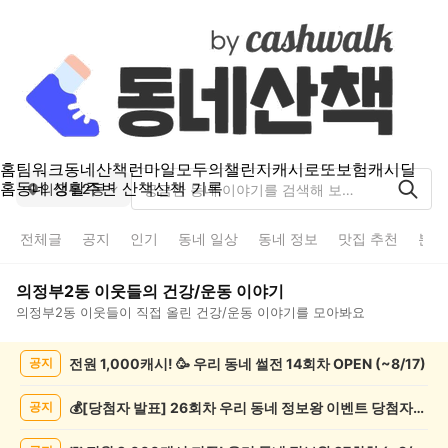
홈
팀워크
동네산책
런마일
모두의챌린지
캐시로또
보험
캐시딜
홈
동네 생활
주변 산책
산책 기록
의정부2동
전체글
공지
인기
동네 일상
동네 정보
맛집 추천
분실
의정부2동
이웃들의
건강/운동
이야기
의정부2동
이웃들이 직접 올린
건강/운동
이야기를 모아봐요
의
전원 1,000캐시! 🥳 우리 동네 썰전 14회차 OPEN (~8/17)
공지
정
부
2
💰[당첨자 발표] 26회차 우리 동네 정보왕 이벤트 당첨자를 발표합니다!
공지
동
건