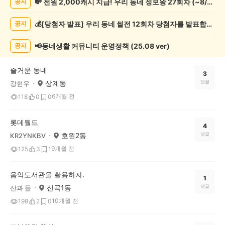
💸 전원 2,000캐시 지급! 우리 동네 정보왕 27회차 (~8/10)
공지
화/
예
💰[당첨자 발표] 우리 동네 썰전 12회차 당첨자를 발표합니다!
공지
술
게
시
📢동네생활 커뮤니티 운영정책 (25.08 ver)
공지
글
목
즐거운 동네
록
3
상계동
댓글
강현우
6개월 전
118
0
0
롯데월드
4
호원2동
댓글
KR2YNKBV
9개월 전
125
3
1
음악도서관을 활용하자.
1
신곡1동
댓글
산과 들
10개월 전
198
2
0