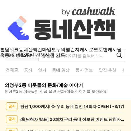
홈
팀워크
동네산책
런마일
모두의챌린지
캐시로또
보험
캐시딜
홈
동네 생활
주변 산책
산책 기록
의정부2동
전체글
공지
인기
동네 일상
동네 정보
맛집 추천
분실
의정부2동
이웃들의
문화/예술
이야기
의정부2동
이웃들이 직접 올린
문화/예술
이야기를 모아봐요
의
전원 1,000캐시! 🥳 우리 동네 썰전 14회차 OPEN (~8/17)
공지
정
부
2
💰[당첨자 발표] 26회차 우리 동네 정보왕 이벤트 당첨자를 발표합니다!
공지
동
문