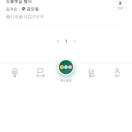
도봉옛길 행사
2
금오동
댓글
김귀순
1년 전
1.2천
13
2
1
7
21
42
홈
캐시톡
통계
MY
캐시로또