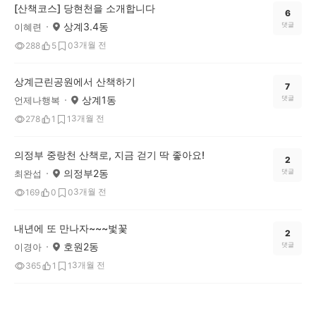
[산책코스] 당현천을 소개합니다
6
상계3.4동
댓글
이혜련
3개월 전
288
5
0
상계근린공원에서 산책하기
7
상계1동
댓글
언제나행복
3개월 전
278
1
1
의정부 중랑천 산책로, 지금 걷기 딱 좋아요!
2
의정부2동
댓글
최완섭
3개월 전
169
0
0
내년에 또 만나자~~~벛꽃
2
호원2동
댓글
이경아
3개월 전
365
1
1