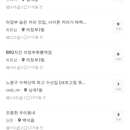
1개월 전
678
2
1
의정부 숨은 커피 맛집, 사이폰 커피가 매력적인 '커피배전소'
0
의정부2동
댓글
최완섭
1개월 전
222
1
0
BBQ치킨 의정부회룡역점
0
의정부2동
댓글
최완섭
1개월 전
491
0
1
노원구 수락산역 최고 수선집 [새로고침 옷수선]
7
상계1동
댓글
cold_mi
2개월 전
2.6천
3
2
조용한 우리동네
3
백석읍
댓글
상준
2개월 전
112
3
0