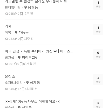
리모델링 후 완전히 달라진 우리동네 마트
1
용현동
댓글
민재입니당
2주 전
255
0
1
카페
1
가능동
댓글
미목
2주 전
232
0
2
미국 감성 가득한 수제버거 맛집 🍔 | 비버스키친 의정부본점 소개해요
0
의정부2동
댓글
최완섭
1개월 전
791
0
0
물청소
4
상계동
댓글
호경9시취침
1개월 전
846
17
5
>>상계10동 동사무소 이전했어요<<
2
상계동
댓글
인숙이