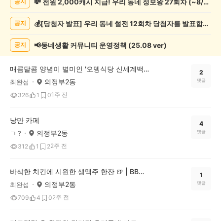
💸 전원 2,000캐시 지급! 우리 동네 정보왕 27회차 (~8/10)
공지
네
정
💰[당첨자 발표] 우리 동네 썰전 12회차 당첨자를 발표합니다!
공지
보
게
시
📢동네생활 커뮤니티 운영정책 (25.08 ver)
공지
글
목
매콤달콤 양념이 별미인 '오뎅식당 신세계백화점 의정부점' 부대볶음! 🥘
록
2
의정부2동
댓글
최완섭
1주 전
326
1
0
낭만 카페
4
의정부2동
댓글
ㄱ ?
2주 전
312
1
2
바삭한 치킨에 시원한 생맥주 한잔 🍺 | BBQ 회룡역점 후기
1
의정부2동
댓글
최완섭
2주 전
709
4
0