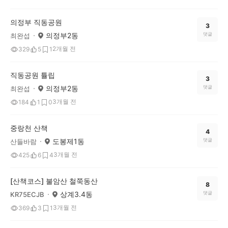
의정부 직동공원
3
의정부2동
댓글
최완섭
2개월 전
329
5
1
직동공원 튤립
3
의정부2동
댓글
최완섭
3개월 전
184
1
0
중랑천 산책
4
도봉제1동
댓글
산들바람
3개월 전
425
6
4
[산책코스] 불암산 철쭉동산
8
상계3.4동
댓글
KR75ECJB
3개월 전
369
3
1