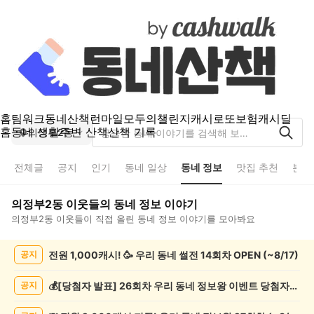
홈
팀워크
동네산책
런마일
모두의챌린지
캐시로또
보험
캐시딜
홈
동네 생활
주변 산책
산책 기록
의정부2동
전체글
공지
인기
동네 일상
동네 정보
맛집 추천
분실
의정부2동
이웃들의
동네 정보
이야기
의정부2동
이웃들이 직접 올린
동네 정보
이야기를 모아봐요
의
전원 1,000캐시! 🥳 우리 동네 썰전 14회차 OPEN (~8/17)
공지
정
부
2
💰[당첨자 발표] 26회차 우리 동네 정보왕 이벤트 당첨자를 발표합니다!
공지
동
동