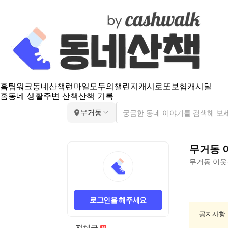
홈
팀워크
동네산책
런마일
모두의챌린지
캐시로또
보험
캐시딜
홈
동네 생활
주변 산책
산책 기록
무거동
무거동
무거동
이웃
무
거
로그인을 해주세요
동
종
공지사항
교/
전체글