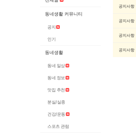
봉
사
공지사항
게
동네생활 커뮤니티
시
공지사항
글
공지
목
록
공지사항
인기
공지사항
동네생활
동네 일상
동네 정보
맛집 추천
분실/실종
건강/운동
스포츠 관람