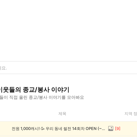
이웃들의
종교/봉사
이야기
들이 직접 올린
종교/봉사
이야기를 모아봐요
제목
지역 
전원 1,000캐시! 🥳 우리 동네 썰전 14회차 OPEN (~8/17)
[
9
]