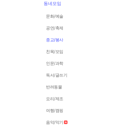
동네모임
문화/예술
공연/축제
종교/봉사
친목/모임
인문/과학
독서/글쓰기
반려동물
요리/제조
여행/캠핑
음악/악기