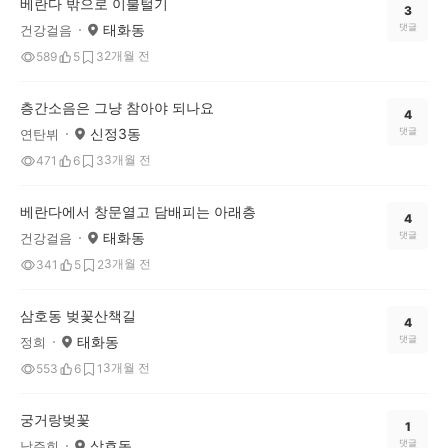
베란다 밖으로 이불털기
3
태화동
댓글
건강걸음
2개월 전
589
5
3
층간소음은 그냥 참아야 되나요
4
신정3동
댓글
연탄뷔
3개월 전
471
6
3
베란다에서 창문열고 담배피는 아래층
4
태화동
댓글
건강걸음
3개월 전
341
5
2
삼호동 벚꽃산책길
4
태화동
댓글
정희
3개월 전
553
6
1
궁거랑벚꽃
1
삼호동
댓글
남주희