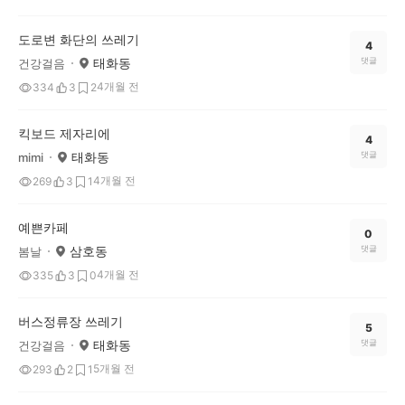
도로변 화단의 쓰레기
4
태화동
댓글
건강걸음
4개월 전
334
3
2
킥보드 제자리에
4
태화동
댓글
mimi
4개월 전
269
3
1
예쁜카페
0
삼호동
댓글
봄날
4개월 전
335
3
0
버스정류장 쓰레기
5
태화동
댓글
건강걸음
5개월 전
293
2
1