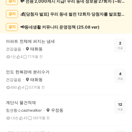
💸 전원 2,000캐시 지급! 우리 동네 정보왕 27회차 (~8/10)
공지
상
게
💰[당첨자 발표] 우리 동네 썰전 12회차 당첨자를 발표합니다!
공지
시
글
목
📢동네생활 커뮤니티 운영정책 (25.08 ver)
공지
록
아파트 전체에 퍼지는 냄새
2
태화동
댓글
건강걸음
1개월 전
1천
8
7
인도 한복판에 분리수거
4
태화동
댓글
건강걸음
2개월 전
690
4
0
계단식 물건적재
12
우정동
댓글
힘센황소cashwalker
2개월 전
1.6천
45
19