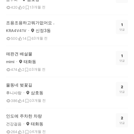
3개월 전
420
0
1
조용조용하고뭐가없어요 .
1
신정3동
댓글
KRA4V41V
3개월 전
500
14
6
애완견 배설물
1
태화동
댓글
mimi
3개월 전
474
2
0
울동네 벚꽃길
2
삼호동
댓글
후니사랑
3개월 전
386
4
0
인도에 주차한 차량
2
태화동
댓글
건강걸음
4개월 전
264
3
0