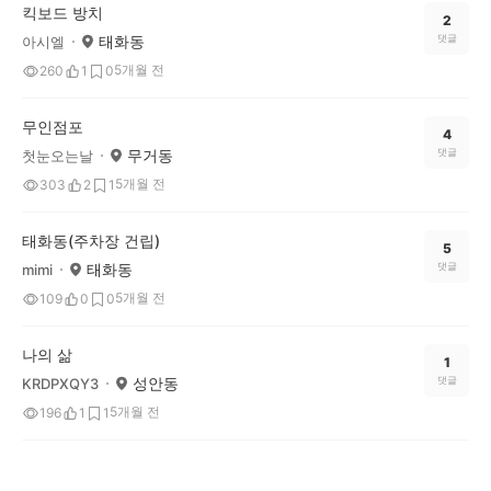
킥보드 방치
2
태화동
댓글
아시엘
5개월 전
260
1
0
무인점포
4
무거동
댓글
첫눈오는날
5개월 전
303
2
1
태화동(주차장 건립)
5
태화동
댓글
mimi
5개월 전
109
0
0
나의 삶
1
성안동
댓글
KRDPXQY3
5개월 전
196
1
1