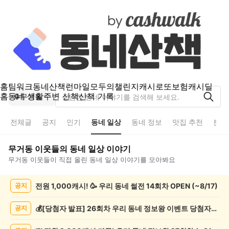
홈
팀워크
동네산책
런마일
모두의챌린지
캐시로또
보험
캐시딜
홈
동네 생활
주변 산책
산책 기록
무거동
전체글
공지
인기
동네 일상
동네 정보
맛집 추천
분실
무거동
이웃들의
동네 일상
이야기
무거동
이웃들이 직접 올린
동네 일상
이야기를 모아봐요
무
전원 1,000캐시! 🥳 우리 동네 썰전 14회차 OPEN (~8/17)
공지
거
동
동
💰[당첨자 발표] 26회차 우리 동네 정보왕 이벤트 당첨자를 발표합니다!
공지
네
일