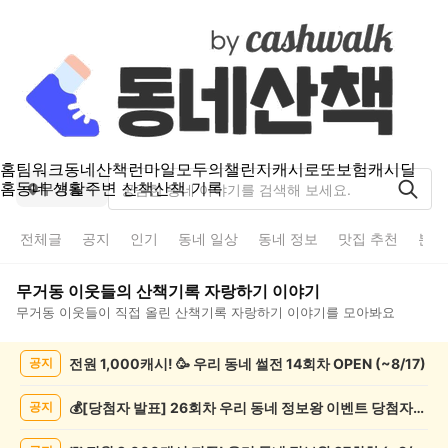
홈
팀워크
동네산책
런마일
모두의챌린지
캐시로또
보험
캐시딜
홈
동네 생활
주변 산책
산책 기록
무거동
전체글
공지
인기
동네 일상
동네 정보
맛집 추천
분실
무거동
이웃들의
산책기록 자랑하기
이야기
무거동
이웃들이 직접 올린
산책기록 자랑하기
이야기를 모아봐요
무
전원 1,000캐시! 🥳 우리 동네 썰전 14회차 OPEN (~8/17)
공지
거
동
산
💰[당첨자 발표] 26회차 우리 동네 정보왕 이벤트 당첨자를 발표합니다!
공지
책
기