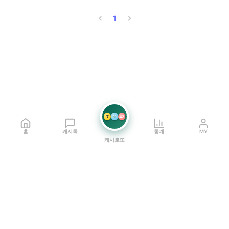
1
7
21
42
홈
캐시톡
통계
MY
캐시로또