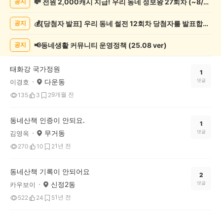
💸 전원 2,000캐시 지급! 우리 동네 정보왕 27회차 (~8/10)
공지
록
자
💰[당첨자 발표] 우리 동네 썰전 12회차 당첨자를 발표합니다!
공지
랑
하
기
📢동네생활 커뮤니티 운영정책 (25.08 ver)
공지
게
시
태화강 국가정원
글
1
다운동
댓글
이경호
목
록
9개월 전
135
3
2
동네산책 인증이 안되요.
1
무거동
댓글
김영옥
1년 전
270
10
2
동네산책 기록이 안되어요
2
신정2동
댓글
카우보이
1년 전
522
24
5