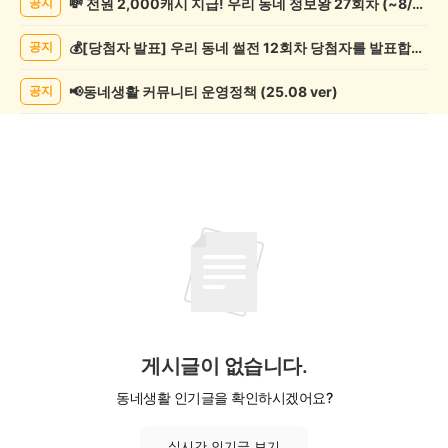
💸 전원 2,000캐시 지급! 우리 동네 정보왕 27회차 (~8/10)
공지
종
게
💰[당첨자 발표] 우리 동네 썰전 12회차 당첨자를 발표합니다!
공지
시
글
목
📢동네생활 커뮤니티 운영정책 (25.08 ver)
공지
록
게시글이 없습니다.
동네생활 인기글을 확인하시겠어요?
실시간 인기글 보기