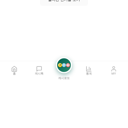
7
21
42
홈
캐시톡
통계
MY
캐시로또