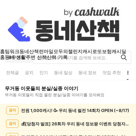
홈
팀워크
동네산책
런마일
모두의챌린지
캐시로또
보험
캐시딜
홈
동네 생활
주변 산책
산책 기록
무거동
전체글
공지
인기
동네 일상
동네 정보
맛집 추천
분실
무거동
이웃들의
분실/실종
이야기
무거동
이웃들이 직접 올린
분실/실종
이야기를 모아봐요
무
전원 1,000캐시! 🥳 우리 동네 썰전 14회차 OPEN (~8/17)
공지
거
동
분
💰[당첨자 발표] 26회차 우리 동네 정보왕 이벤트 당첨자를 발표합니다!
공지
실/
실