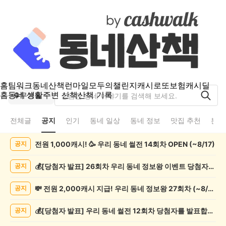
홈
팀워크
동네산책
런마일
모두의챌린지
캐시로또
보험
캐시딜
홈
동네 생활
주변 산책
산책 기록
무거동
전체글
공지
인기
동네 일상
동네 정보
맛집 추천
분실
무
전원 1,000캐시! 🥳 우리 동네 썰전 14회차 OPEN (~8/17)
공지
거
동
공
💰[당첨자 발표] 26회차 우리 동네 정보왕 이벤트 당첨자를 발표합니다!
공지
지
게
💸 전원 2,000캐시 지급! 우리 동네 정보왕 27회차 (~8/10)
공지
시
글
💰[당첨자 발표] 우리 동네 썰전 12회차 당첨자를 발표합니다!
공지
목
록