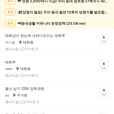
💸 전원 2,000캐시 지급! 우리 동네 정보왕 27회차 (~8/10)
공지
술
게
💰[당첨자 발표] 우리 동네 썰전 12회차 당첨자를 발표합니다!
공지
시
글
목
📢동네생활 커뮤니티 운영정책 (25.08 ver)
공지
록
태화강이 한눈에 내려다보이는 태화루
5
태화동
댓글
아시엘
5개월 전
245
1
0
태화루
5
태화동
댓글
mimi
5개월 전
292
3
0
울산 남구 CGV 영화관람
4
무거동
댓글
yu
5개월 전
333
0
0