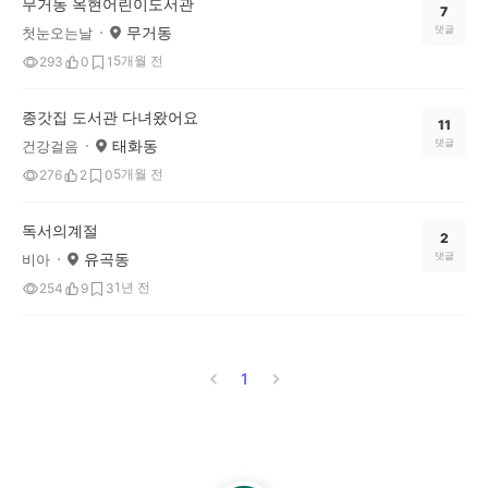
무거동 옥현어린이도서관
7
무거동
댓글
첫눈오는날
5개월 전
293
0
1
종갓집 도서관 다녀왔어요
11
태화동
댓글
건강걸음
5개월 전
276
2
0
독서의계절
2
유곡동
댓글
비아
1년 전
254
9
3
1