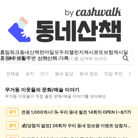
홈
팀워크
동네산책
런마일
모두의챌린지
캐시로또
보험
캐시딜
홈
동네 생활
주변 산책
산책 기록
무거동
전체글
공지
인기
동네 일상
동네 정보
맛집 추천
분실
무거동
이웃들의
문화/예술
이야기
무거동
이웃들이 직접 올린
문화/예술
이야기를 모아봐요
무
전원 1,000캐시! 🥳 우리 동네 썰전 14회차 OPEN (~8/17)
공지
거
동
문
💰[당첨자 발표] 26회차 우리 동네 정보왕 이벤트 당첨자를 발표합니다!
공지
화/
예