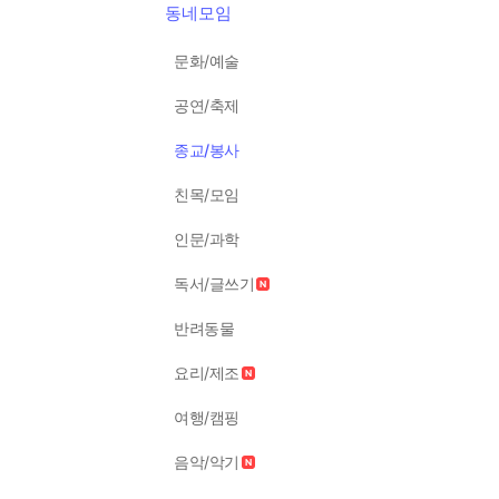
동네모임
문화/예술
공연/축제
종교/봉사
친목/모임
인문/과학
독서/글쓰기
반려동물
요리/제조
여행/캠핑
음악/악기