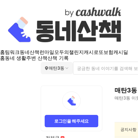
홈
팀워크
동네산책
런마일
모두의챌린지
캐시로또
보험
캐시딜
홈
동네 생활
주변 산책
산책 기록
매탄3동
매탄3동
매탄3동
이
매
탄
로그인을 해주세요
3
동
공지사항
종
전체글