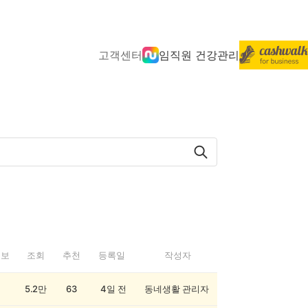
고객센터
임직원 건강관리
정보
조회
추천
등록일
작성자
5.2만
63
4일 전
동네생활 관리자