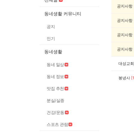
교/
봉
공지사항
사
동네생활 커뮤니티
게
공지사항
시
공지
글
목
공지사항
인기
록
공지사항
동네생활
대성교회
동네 일상
동네 정보
봉녕사
[
맛집 추천
분실/실종
건강/운동
스포츠 관람