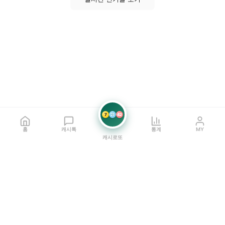
7
21
42
홈
캐시톡
통계
MY
캐시로또