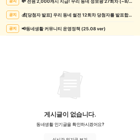
💸 전원 2,000캐시 지급! 우리 동네 정보왕 27회차 (~8/10)
공지
제
조
💰[당첨자 발표] 우리 동네 썰전 12회차 당첨자를 발표합니다!
공지
게
시
글
📢동네생활 커뮤니티 운영정책 (25.08 ver)
공지
목
록
게시글이 없습니다.
동네생활 인기글을 확인하시겠어요?
실시간 인기글 보기