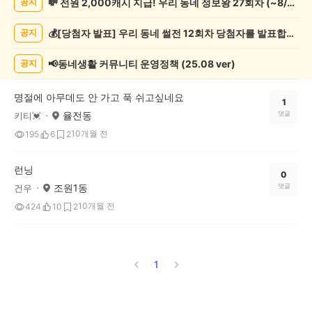
💸 전원 2,000캐시 지급! 우리 동네 정보왕 27회차 (~8/10)
공지
모
임
💰[당첨자 발표] 우리 동네 썰전 12회차 당첨자를 발표합니다!
공지
게
시
글
📢동네생활 커뮤니티 운영정책 (25.08 ver)
공지
목
록
명절에 아무데도 안 가고 푹 쉬고싶네요
1
율전동
댓글
키티💓
10개월 전
195
6
2
런닝
0
조원1동
댓글
건우
10개월 전
424
10
2
1