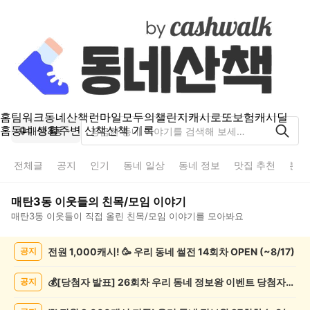
홈
팀워크
동네산책
런마일
모두의챌린지
캐시로또
보험
캐시딜
홈
동네 생활
주변 산책
산책 기록
매탄3동
전체글
공지
인기
동네 일상
동네 정보
맛집 추천
분실
매탄3동
이웃들의
친목/모임
이야기
매탄3동
이웃들이 직접 올린
친목/모임
이야기를 모아봐요
매
전원 1,000캐시! 🥳 우리 동네 썰전 14회차 OPEN (~8/17)
공지
탄
3
동
💰[당첨자 발표] 26회차 우리 동네 정보왕 이벤트 당첨자를 발표합니다!
공지
친
목/