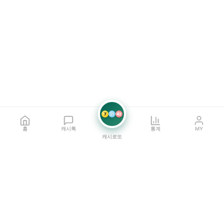
7
21
42
홈
캐시톡
통계
MY
캐시로또