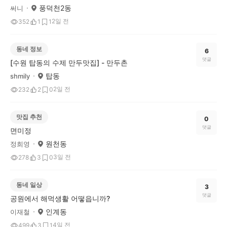
풍덕천2동
써니
2일 전
352
1
1
동네 정보
6
댓글
[수원 탑동의 수제 만두맛집] - 만두촌
탑동
shmily
2일 전
232
2
0
맛집 추천
0
댓글
면미정
원천동
정희영
3일 전
278
3
0
동네 일상
3
댓글
공원에서 해먹생활 어떻읍니까?
인계동
이재철
4일 전
499
3
1