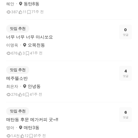
동탄8동
혜안
1주 전
387
11
7
맛집 추천
0
댓글
너무 너무 너무 마시쏘요
오목천동
이명옥
1주 전
676
3
4
맛집 추천
4
댓글
메주뜰소반
안녕동
최은자
1주 전
276
6
4
맛집 추천
6
댓글
매탄동 후문 메가커피 굿~!!
매탄3동
영아
1주 전
1.4천
12
9