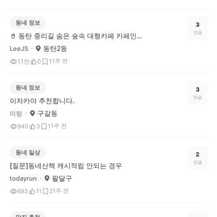
동네 정보
3
댓글
🥤 동탄 중리길 숨은 숲속 대형카페 카페인중리
동탄2동
LeeJS
1주 전
1.1천
0
1
동네 정보
3
댓글
이자카야 추천합니다.
구갈동
미링
1주 전
940
3
1
동네 일상
2
댓글
[질문]동네산책 캐시적립 안되는 경우
팔달구
todayrun
1주 전
693
11
2