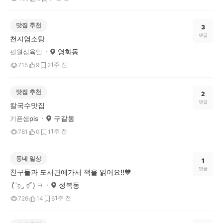
맛집 추천
3
댓글
천지염소탕
영화동
팔월십육일
1주 전
715
9
2
맛집 추천
2
댓글
칼국수맛집
구갈동
기픈샘pis
1주 전
781
0
1
동네 일상
1
댓글
친구들과 도서관에가서 책을 읽어요!!💙
성복동
( ͒ ́ඉ .̫ ඉ ̀ ͒) ㅋ
1주 전
726
14
6