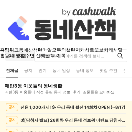
홈
팀워크
동네산책
런마일
모두의챌린지
캐시로또
보험
캐시딜
홈
동네 생활
주변 산책
산책 기록
매탄3동
전체글
공지
인기
동네 일상
동네 정보
맛집 추천
분실
매탄3동
이웃들의 동네생활
매탄3동
이웃들이 직접 올린 동네 정보, 후기, 질문들을 모아봐요
매
전원 1,000캐시! 🥳 우리 동네 썰전 14회차 OPEN (~8/17)
공지
탄
3
동
💰[당첨자 발표] 26회차 우리 동네 정보왕 이벤트 당첨자를 발표합니다!
공지
전
체