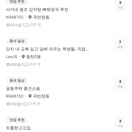
맛집 추천
3
댓글
서가네 원조 감자탕 뼈해장국 추천
곡반정동
KR4B75C
1주 전
804
2
0
동네 일상
7
댓글
단지 내 교복 입고 담배 피우는 학생들, 직접 훈계한다 vs 조용히 신고만 한다
동탄2동
LeeJS
1주 전
898
3
0
동네 일상
3
댓글
공동주택 층간소음
곡반정동
KR4B75C
1주 전
658
6
3
맛집 추천
3
댓글
두툼한고깃집