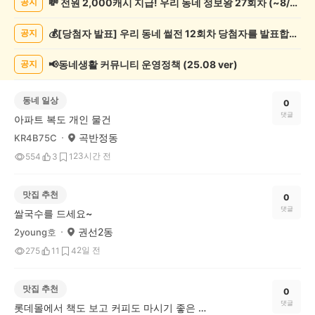
💸 전원 2,000캐시 지급! 우리 동네 정보왕 27회차 (~8/10)
공지
글
게
💰[당첨자 발표] 우리 동네 썰전 12회차 당첨자를 발표합니다!
공지
시
글
목
📢동네생활 커뮤니티 운영정책 (25.08 ver)
공지
록
동네 일상
0
댓글
아파트 복도 개인 물건
곡반정동
KR4B75C
23시간 전
554
3
1
맛집 추천
0
댓글
쌀국수를 드세요~
권선2동
2young호
2일 전
275
11
4
맛집 추천
0
댓글
롯데몰에서 책도 보고 커피도 마시기 좋은 미소비카페