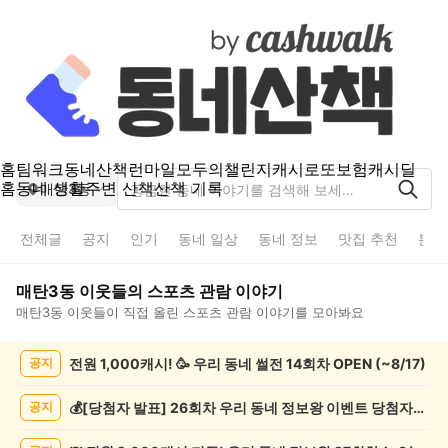
홈
팀워크
동네산책
런마일
모두의챌린지
캐시로또
보험
캐시딜
홈
동네 생활
주변 산책
산책 기록
매탄3동
전체글
공지
인기
동네 일상
동네 정보
맛집 추천
분실
매탄3동
이웃들의
스포츠 관람
이야기
매탄3동
이웃들이 직접 올린
스포츠 관람
이야기를 모아봐요
매
전원 1,000캐시! 🥳 우리 동네 썰전 14회차 OPEN (~8/17)
공지
탄
3
동
💰[당첨자 발표] 26회차 우리 동네 정보왕 이벤트 당첨자를 발표합니다!
공지
스
포