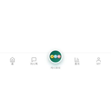
7
21
42
홈
캐시톡
통계
MY
캐시로또