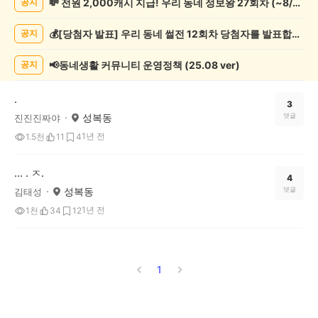
💸 전원 2,000캐시 지급! 우리 동네 정보왕 27회차 (~8/10)
공지
츠
관
💰[당첨자 발표] 우리 동네 썰전 12회차 당첨자를 발표합니다!
공지
람
게
시
📢동네생활 커뮤니티 운영정책 (25.08 ver)
공지
글
목
.
록
3
성복동
댓글
진진진짜야
1년 전
1.5천
11
4
... . ㅈ.
4
성복동
댓글
김태성
1년 전
1천
34
12
1