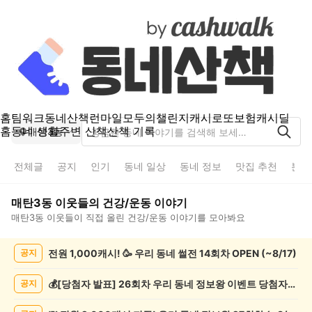
홈
팀워크
동네산책
런마일
모두의챌린지
캐시로또
보험
캐시딜
홈
동네 생활
주변 산책
산책 기록
매탄3동
전체글
공지
인기
동네 일상
동네 정보
맛집 추천
분실
매탄3동
이웃들의
건강/운동
이야기
매탄3동
이웃들이 직접 올린
건강/운동
이야기를 모아봐요
매
전원 1,000캐시! 🥳 우리 동네 썰전 14회차 OPEN (~8/17)
공지
탄
3
동
💰[당첨자 발표] 26회차 우리 동네 정보왕 이벤트 당첨자를 발표합니다!
공지
건
강/