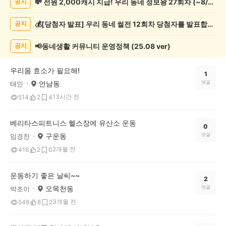
💸 전원 2,000캐시 지급! 우리 동네 정보왕 27회차 (~8/10)
공지
운
동
💰[당첨자 발표] 우리 동네 썰전 12회차 당첨자를 발표합니다!
공지
게
시
글
📢동네생활 커뮤니티 운영정책 (25.08 ver)
공지
목
록
우리몸 효소가 필요해!
1
언남동
댓글
태인
13시간 전
514
2
4
베리타스피트니스 헬스장에 유산소 운동
0
구운동
댓글
임경찬
2개월 전
416
2
0
운동하기 좋은 날씨~~
2
오목천동
댓글
박초이
3개월 전
548
8
2