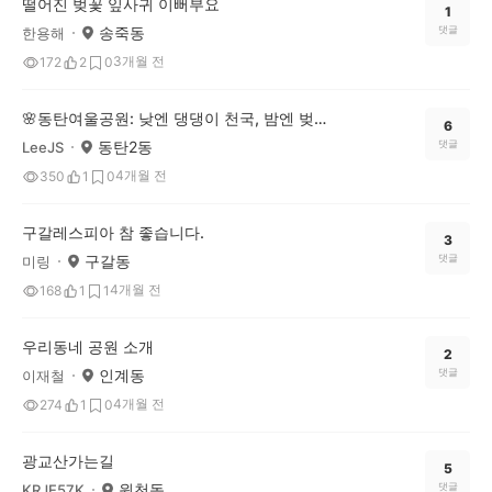
떨어진 벚꽃 잎사귀 이뻐부요
1
송죽동
댓글
한용해
3개월 전
172
2
0
🌸동탄여울공원: 낮엔 댕댕이 천국, 밤엔 벚꽃 엔딩!
6
동탄2동
댓글
LeeJS
4개월 전
350
1
0
구갈레스피아 참 좋습니다.
3
구갈동
댓글
미링
4개월 전
168
1
1
우리동네 공원 소개
2
인계동
댓글
이재철
4개월 전
274
1
0
광교산가는길
5
원천동
댓글
KRJE57K