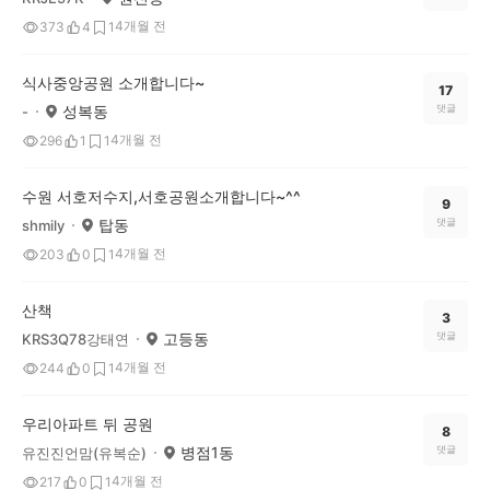
4개월 전
373
4
1
식사중앙공원 소개합니다~
17
성복동
댓글
-
4개월 전
296
1
1
수원 서호저수지,서호공원소개합니다~^^
9
탑동
댓글
shmily
4개월 전
203
0
1
산책
3
고등동
댓글
KRS3Q78강태연
4개월 전
244
0
1
우리아파트 뒤 공원
8
병점1동
댓글
유진진언맘(유복순)
4개월 전
217
0
1