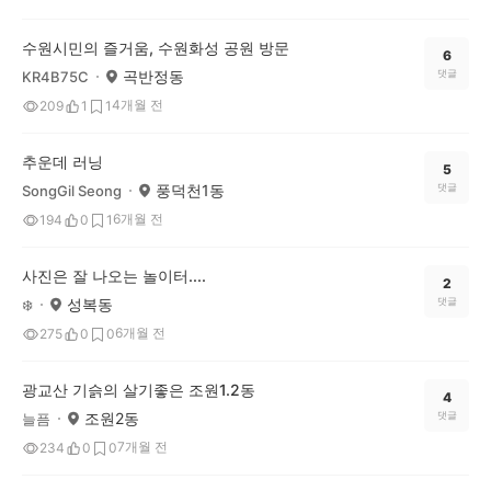
수원시민의 즐거움, 수원화성 공원 방문
6
곡반정동
댓글
KR4B75C
4개월 전
209
1
1
추운데 러닝
5
풍덕천1동
댓글
SongGil Seong
6개월 전
194
0
1
사진은 잘 나오는 놀이터....
2
성복동
댓글
❄️
6개월 전
275
0
0
광교산 기슭의 살기좋은 조원1.2동
4
조원2동
댓글
늘픔
7개월 전
234
0
0