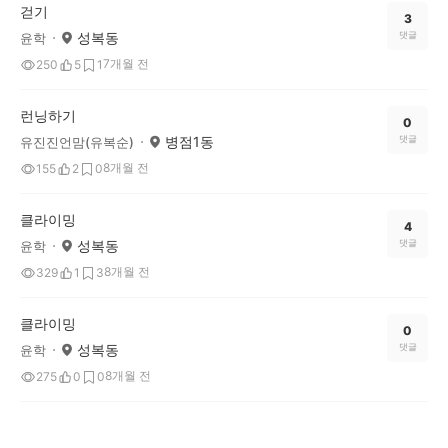
걷기
3
성복동
댓글
윤학
7개월 전
250
5
1
런닝하기
0
병점1동
댓글
유진진언맘(유복순)
8개월 전
155
2
0
클라이밍
4
성복동
댓글
윤학
8개월 전
329
1
3
클라이밍
0
성복동
댓글
윤학
8개월 전
275
0
0