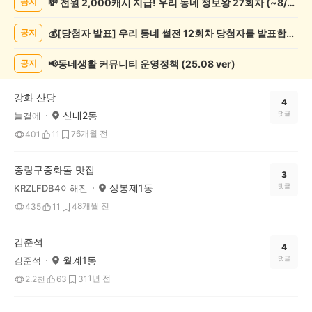
💸 전원 2,000캐시 지급! 우리 동네 정보왕 27회차 (~8/10)
공지
실
종
💰[당첨자 발표] 우리 동네 썰전 12회차 당첨자를 발표합니다!
공지
게
시
글
📢동네생활 커뮤니티 운영정책 (25.08 ver)
공지
목
록
강화 산당
4
신내2동
댓글
늘곁에
6개월 전
401
11
7
중랑구중화돌 맛집
3
상봉제1동
댓글
KRZLFDB4이해진
8개월 전
435
11
4
김준석
4
월계1동
댓글
김준석
1년 전
2.2천
63
31