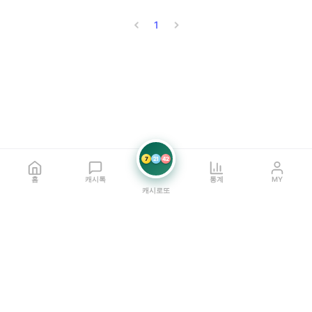
1
7
21
42
홈
캐시톡
통계
MY
캐시로또