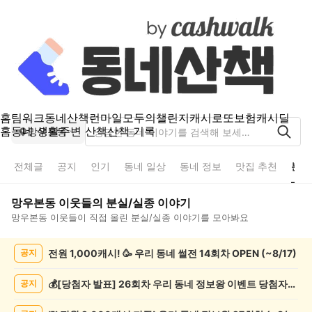
홈
팀워크
동네산책
런마일
모두의챌린지
캐시로또
보험
캐시딜
홈
동네 생활
주변 산책
산책 기록
망우본동
전체글
공지
인기
동네 일상
동네 정보
맛집 추천
분실
망우본동
이웃들의
분실/실종
이야기
망우본동
이웃들이 직접 올린
분실/실종
이야기를 모아봐요
망
전원 1,000캐시! 🥳 우리 동네 썰전 14회차 OPEN (~8/17)
공지
우
본
동
💰[당첨자 발표] 26회차 우리 동네 정보왕 이벤트 당첨자를 발표합니다!
공지
분
실/