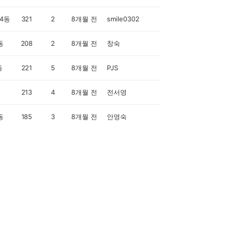
4동
321
2
8개월 전
smile0302
동
208
2
8개월 전
창숙
동
221
5
8개월 전
PJS
213
4
8개월 전
전서영
동
185
3
8개월 전
안영숙