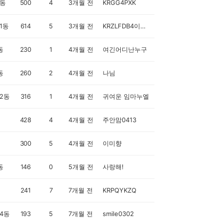
동
500
4
3개월 전
KRGG4PXK
1동
614
5
3개월 전
KRZLFDB4이해진
동
230
1
4개월 전
여긴어디난누구
동
260
2
4개월 전
나님
2동
316
1
4개월 전
귀여운 임마누엘
428
4
4개월 전
주안맘0413
300
5
4개월 전
이미향
동
146
0
5개월 전
사랑해!
241
7
7개월 전
KRPQYKZQ
4동
193
5
7개월 전
smile0302