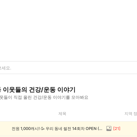
동
이웃들의
건강/운동
이야기
웃들이 직접 올린
건강/운동
이야기를 모아봐요
제목
지역 
전원 1,000캐시! 🥳 우리 동네 썰전 14회차 OPEN (~8/17)
[
21
]