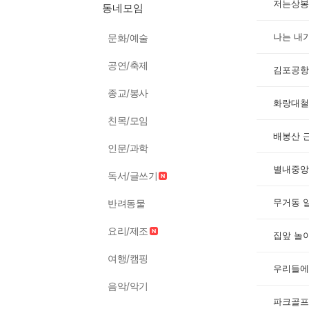
동네모임
문화/예술
공연/축제
김포공항
종교/봉사
화랑대철
친목/모임
배봉산 
인문/과학
별내중앙
독서/글쓰기
무거동 
반려동물
요리/제조
집앞 놀
여행/캠핑
우리들에
음악/악기
파크골프