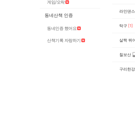
게임/오락
라인댄스
동네산책 인증
탁구
[
1
]
동네인증 했어요
산책기록 자랑하기
살짝 뛰
칠보산
구리한강