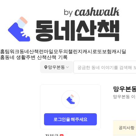
홈
팀워크
동네산책
런마일
모두의챌린지
캐시로또
보험
캐시딜
홈
동네 생활
주변 산책
산책 기록
망우본동
망우본
망우본동
이
망
우
로그인을 해주세요
본
동
공지사항
건
전체글