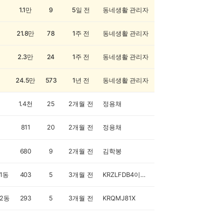
1.1만
9
5일 전
동네생활 관리자
21.8만
78
1주 전
동네생활 관리자
2.3만
24
1주 전
동네생활 관리자
24.5만
573
1년 전
동네생활 관리자
1.4천
25
2개월 전
정용채
811
20
2개월 전
정용채
680
9
2개월 전
김학봉
1동
403
5
3개월 전
KRZLFDB4이해진
2동
293
5
3개월 전
KRQMJ81X