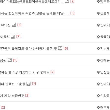
저는상봉점이마트있는쪽으로했어운동을잘해요그리고카페에도자주잘가요~^^*
[
2
]
망우본
나는 내가사는.한신아파트 주변과 상봉동 동네를 매일6천보 이상 산책을 한다,심지어 상봉지하차도입구를 지나 우정아파트 또는 망우역 부근까지 돌고오는데 1만보를 넘게 걸을적도 있는데 그 덕인지 90세가 가까운나이에 별 탈없이 잘 지내는것이 이 산책덕분이 아닌가 한다.
[
3
]
상봉제
 뷰맛집
[
3
]
신내2
도공원
[
7
]
공릉2
근린공원 둘레길도 좋아 산책하기 좋은 곳
[
5
]
전농제
공원
[
5
]
갈매동
알피짐 헬스장 깨끗하고 기구 좋아요
[
2
]
인창동
이터 산책하고 운동
[
7
]
신내2
게 가장 소중한것
[
2
]
인창동
[
2
]
면목제