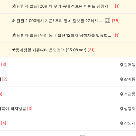
💰[당첨자 발표] 26회차 우리 동네 정보왕 이벤트 당첨자를 발표합니다!
[
1
]
💸 전원 2,000캐시 지급! 우리 동네 정보왕 27회차 (~8/10)
[
78
]
💰[당첨자 발표] 우리 동네 썰전 12회차 당첨자를 발표합니다!
[
1
]
📢동네생활 커뮤니티 운영정책 (25.08 ver)
[
31
]
[
3
]
갈매동
기
[
2
]
갈매동
3
]
석관동
기록이 되지않음
[
3
]
상봉제
[
4
]
장안제