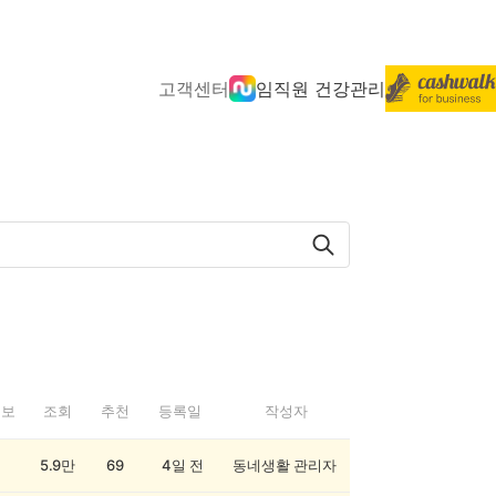
고객센터
임직원 건강관리
정보
조회
추천
등록일
작성자
5.9만
69
4일 전
동네생활 관리자