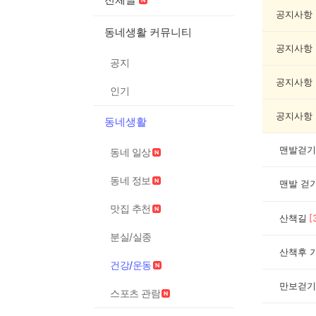
강/
운
공지사항
동
동네생활 커뮤니티
게
공지사항
시
공지
글
목
공지사항
인기
록
공지사항
동네생활
맨발걷기
동네 일상
동네 정보
맨발 걷
맛집 추천
산책길
[
분실/실종
산책후 
건강/운동
만보걷기
스포츠 관람