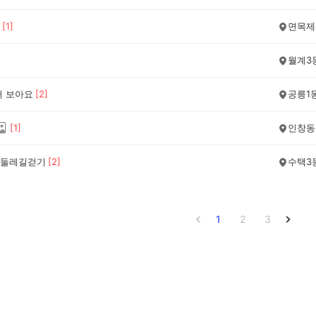
[
1
]
면목제
월계3
어 보아요
[
2
]
공릉1
[
1
]
인창동
둘레길걷기
[
2
]
수택3
1
2
3