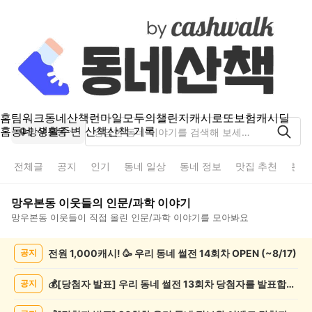
홈
팀워크
동네산책
런마일
모두의챌린지
캐시로또
보험
캐시딜
홈
동네 생활
주변 산책
산책 기록
망우본동
전체글
공지
인기
동네 일상
동네 정보
맛집 추천
분실
망우본동
이웃들의
인문/과학
이야기
망우본동
이웃들이 직접 올린
인문/과학
이야기를 모아봐요
망
전원 1,000캐시! 🥳 우리 동네 썰전 14회차 OPEN (~8/17)
공지
우
본
동
💰[당첨자 발표] 우리 동네 썰전 13회차 당첨자를 발표합니다!
공지
인
문/