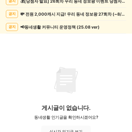
💰[당첨자 발표] 26회차 우리 동네 정보왕 이벤트 당첨자를 발표합니다!
공지
과
학
💸 전원 2,000캐시 지급! 우리 동네 정보왕 27회차 (~8/10)
공지
게
시
글
📢동네생활 커뮤니티 운영정책 (25.08 ver)
공지
목
록
게시글이 없습니다.
동네생활 인기글을 확인하시겠어요?
실시간 인기글 보기