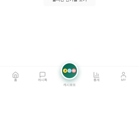
7
21
42
홈
캐시톡
통계
MY
캐시로또