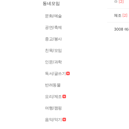
ㅁ
[
2
]
동네모임
체조
[
2
]
문화/예술
공연/축제
3008 
종교/봉사
친목/모임
인문/과학
독서/글쓰기
반려동물
요리/제조
여행/캠핑
음악/악기