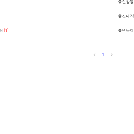
인창동
신내2
에러
[
1
]
면목제
1