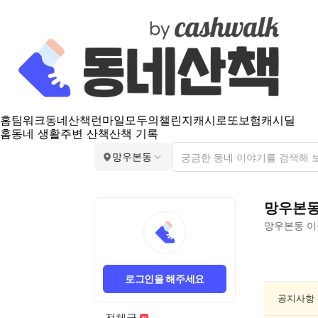
홈
팀워크
동네산책
런마일
모두의챌린지
캐시로또
보험
캐시딜
홈
동네 생활
주변 산책
산책 기록
망우본동
망우본
망우본동
이
망
우
로그인을 해주세요
본
동
공지사항
동
전체글