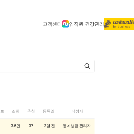
고객센터
임직원 건강관리
정보
조회
추천
등록일
작성자
3.5만
37
2일 전
동네생활 관리자