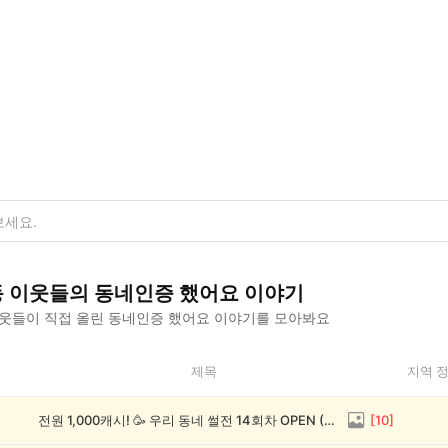
동
이웃들의
동네인증 했어요
이야기
웃들이 직접 올린
동네인증 했어요
이야기를 모아봐요
제목
지역 
전원 1,000캐시! 🥳 우리 동네 썰전 14회차 OPEN (~8/17)
[
10
]