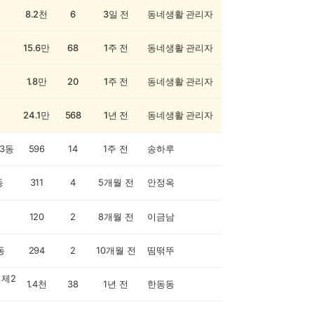
8.2천
6
3일 전
동네생활 관리자
15.6만
68
1주 전
동네생활 관리자
1.8만
20
1주 전
동네생활 관리자
24.1만
568
1년 전
동네생활 관리자
3동
596
14
1주 전
송하루
동
311
4
5개월 전
안정옥
120
2
8개월 전
이금남
동
294
2
10개월 전
띰떢뚜
제2
1.4천
38
1년 전
한동동