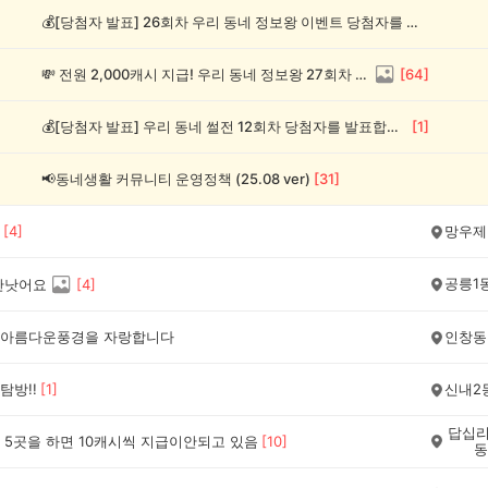
💰[당첨자 발표] 26회차 우리 동네 정보왕 이벤트 당첨자를 발표합니다!
💸 전원 2,000캐시 지급! 우리 동네 정보왕 27회차 (~8/10)
[
64
]
💰[당첨자 발표] 우리 동네 썰전 12회차 당첨자를 발표합니다!
[
1
]
📢동네생활 커뮤니티 운영정책 (25.08 ver)
[
31
]
[
4
]
망우제
공릉1
만낫어요
[
4
]
아름다운풍경을 자랑합니다
인창동
탐방!!
[
1
]
신내2
답십리
 5곳을 하면 10캐시씩 지급이안되고 있음
[
10
]
동