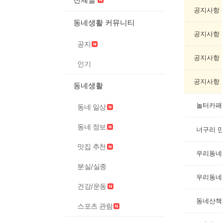
네
인
공지사항
증
동네생활 커뮤니티
했
공지사항
어
공지
요
게
공지사항
인기
시
글
공지사항
동네생활
목
록
놀터카패
동네 일상
동네 정보
너구리 
맛집 추천
우리동네
분실/실종
우리동네
건강/운동
동네산책
스포츠 관람