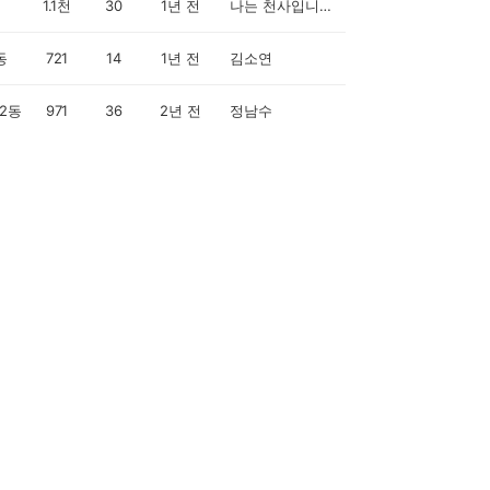
1.1천
30
1년 전
나는 천사입니다^^
동
721
14
1년 전
김소연
2동
971
36
2년 전
정남수