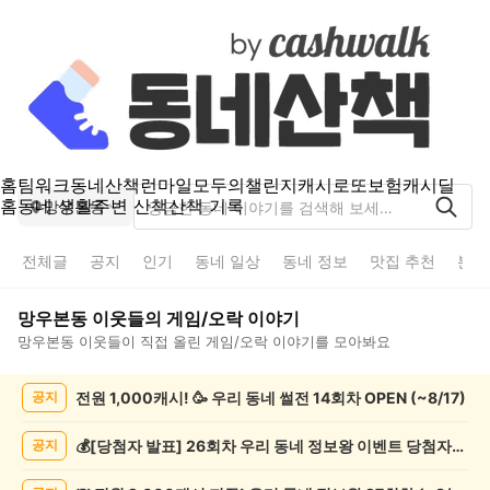
홈
팀워크
동네산책
런마일
모두의챌린지
캐시로또
보험
캐시딜
홈
동네 생활
주변 산책
산책 기록
망우본동
전체글
공지
인기
동네 일상
동네 정보
맛집 추천
분실
망우본동
이웃들의
게임/오락
이야기
망우본동
이웃들이 직접 올린
게임/오락
이야기를 모아봐요
망
전원 1,000캐시! 🥳 우리 동네 썰전 14회차 OPEN (~8/17)
공지
우
본
동
💰[당첨자 발표] 26회차 우리 동네 정보왕 이벤트 당첨자를 발표합니다!
공지
게
임/