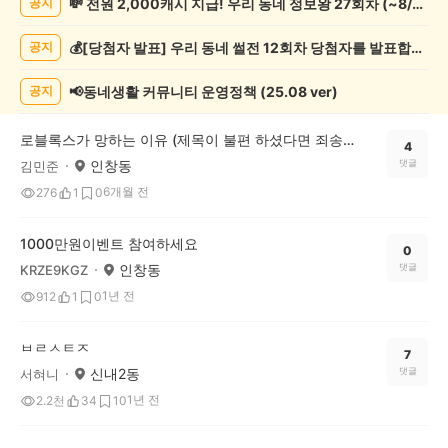
💸 전원 2,000캐시 지급! 우리 동네 정보왕 27회차 (~8/10)
공지
오
락
💰[당첨자 발표] 우리 동네 썰전 12회차 당첨자를 발표합니다!
공지
게
시
글
📢동네생활 커뮤니티 운영정책 (25.08 ver)
공지
목
록
로블록스가 망하는 이유 (제목이 불편 하셨다면 죄송 합니다)
4
인창동
댓글
김민준
6개월 전
276
1
0
1000만원이벤트 참여하세요
0
인창동
댓글
KRZE9KGZ
1년 전
912
1
0
ㅂㄹㅅㅌㅈ
7
신내2동
댓글
서혀니
1년 전
2.2천
34
10