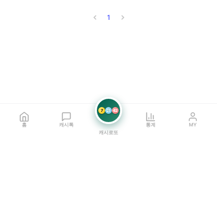
1
7
21
42
홈
캐시톡
통계
MY
캐시로또