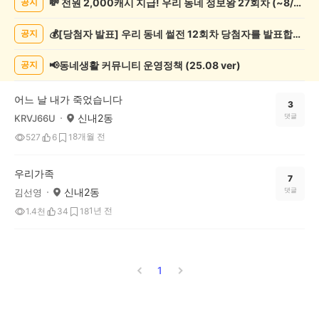
💸 전원 2,000캐시 지급! 우리 동네 정보왕 27회차 (~8/10)
공지
글
쓰
💰[당첨자 발표] 우리 동네 썰전 12회차 당첨자를 발표합니다!
공지
기
게
시
📢동네생활 커뮤니티 운영정책 (25.08 ver)
공지
글
목
어느 날 내가 죽었습니다
록
3
신내2동
댓글
KRVJ66U
8개월 전
527
6
1
우리가족
7
신내2동
댓글
김선영
1년 전
1.4천
34
18
1