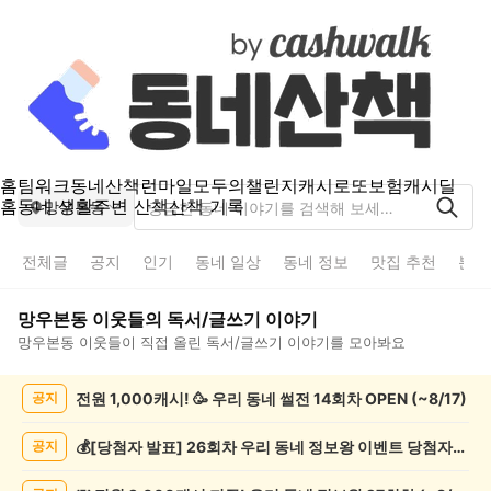
홈
팀워크
동네산책
런마일
모두의챌린지
캐시로또
보험
캐시딜
홈
동네 생활
주변 산책
산책 기록
망우본동
전체글
공지
인기
동네 일상
동네 정보
맛집 추천
분실
망우본동
이웃들의
독서/글쓰기
이야기
망우본동
이웃들이 직접 올린
독서/글쓰기
이야기를 모아봐요
망
전원 1,000캐시! 🥳 우리 동네 썰전 14회차 OPEN (~8/17)
공지
우
본
동
💰[당첨자 발표] 26회차 우리 동네 정보왕 이벤트 당첨자를 발표합니다!
공지
독
서/