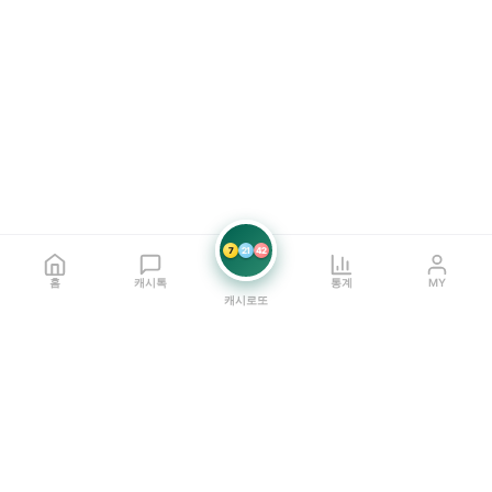
7
21
42
홈
캐시톡
통계
MY
캐시로또