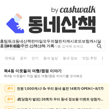
홈
팀워크
동네산책
런마일
모두의챌린지
캐시로또
보험
캐시딜
홈
동네 생활
주변 산책
산책 기록
목4동
전체글
공지
인기
동네 일상
동네 정보
맛집 추천
분실
목4동
이웃들의
여행/캠핑
이야기
목4동
이웃들이 직접 올린
여행/캠핑
이야기를 모아봐요
목
전원 1,000캐시! 🥳 우리 동네 썰전 14회차 OPEN (~8/17)
공지
4
동
여
💰[당첨자 발표] 26회차 우리 동네 정보왕 이벤트 당첨자를 발표합니다!
공지
행/
캠