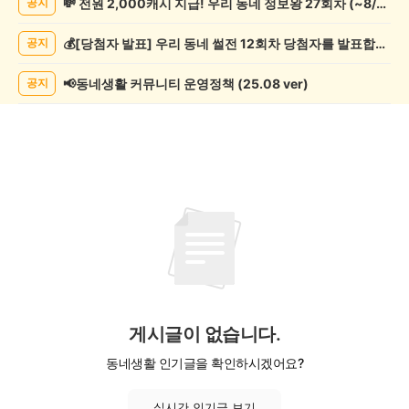
💸 전원 2,000캐시 지급! 우리 동네 정보왕 27회차 (~8/10)
공지
핑
게
💰[당첨자 발표] 우리 동네 썰전 12회차 당첨자를 발표합니다!
공지
시
글
목
📢동네생활 커뮤니티 운영정책 (25.08 ver)
공지
록
게시글이 없습니다.
동네생활 인기글을 확인하시겠어요?
실시간 인기글 보기