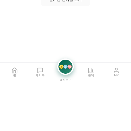
7
21
42
홈
캐시톡
통계
MY
캐시로또