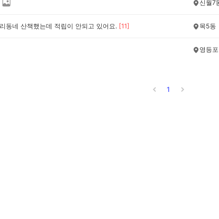
신월7
우리동네 산책했는데 적립이 안되고 있어요.
[
11
]
목5동
영등포
1