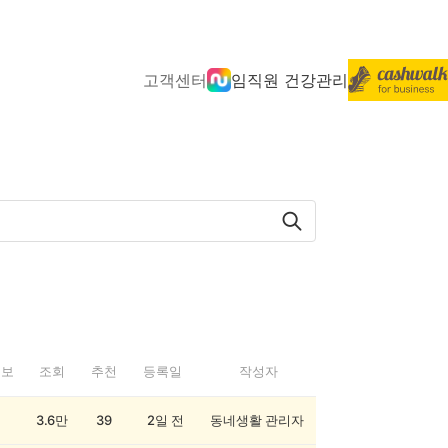
고객센터
임직원 건강관리
정보
조회
추천
등록일
작성자
3.6만
39
2일 전
동네생활 관리자