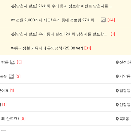
💰[당첨자 발표] 26회차 우리 동네 정보왕 이벤트 당첨자를 발표합니다!
💸 전원 2,000캐시 지급! 우리 동네 정보왕 27회차 (~8/10)
[
64
]
💰[당첨자 발표] 우리 동네 썰전 12회차 당첨자를 발표합니다!
[
1
]
📢동네생활 커뮤니티 운영정책 (25.08 ver)
[
31
]
 방문
[
3
]
신정3
가양동
공원
[
3
]
했어요
[
1
]
염창동
원
[
1
]
신정동
 왜 안뜨죠?
[
5
]
목5동