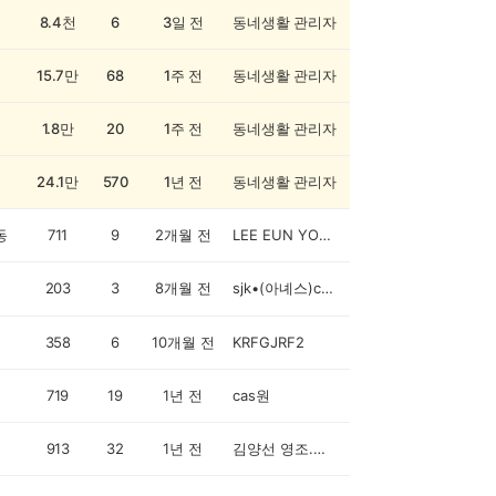
8.4천
6
3일 전
동네생활 관리자
15.7만
68
1주 전
동네생활 관리자
1.8만
20
1주 전
동네생활 관리자
24.1만
570
1년 전
동네생활 관리자
동
711
9
2개월 전
LEE EUN YOUNG
203
3
8개월 전
sjk•(아녜스)cashwalker
358
6
10개월 전
KRFGJRF2
719
19
1년 전
cas원
913
32
1년 전
김양선 영조.영상맘