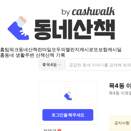
홈
팀워크
동네산책
런마일
모두의챌린지
캐시로또
보험
캐시딜
홈
동네 생활
주변 산책
산책 기록
목4동
목4동
목4동
이웃들
목
4
로그인을 해주세요
동
동
공지사항
네
전체글