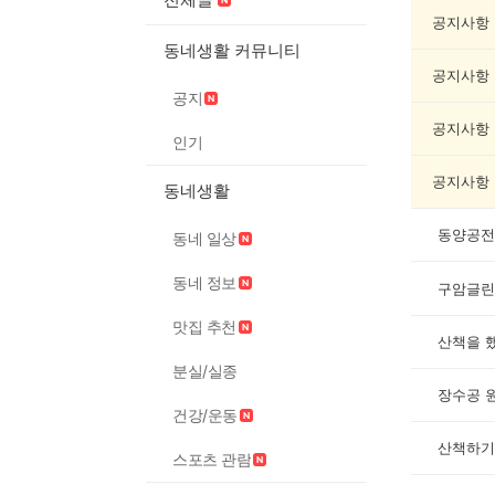
인
증
공지사항
했
동네생활 커뮤니티
어
공지사항
요
공지
게
시
공지사항
인기
글
목
공지사항
동네생활
록
동양공전
동네 일상
동네 정보
구암글린
맛집 추천
산책을 
분실/실종
장수공 
건강/운동
산책하기
스포츠 관람