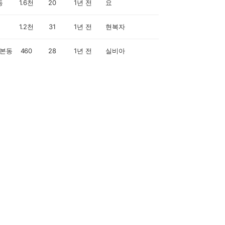
동
1.6천
20
1년 전
요
1.2천
31
1년 전
현복자
본동
460
28
1년 전
실비아