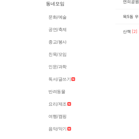
연의공원
동네모임
목5동 
문화/예술
공연/축제
산책
[
2
]
종교/봉사
친목/모임
인문/과학
독서/글쓰기
반려동물
요리/제조
여행/캠핑
음악/악기