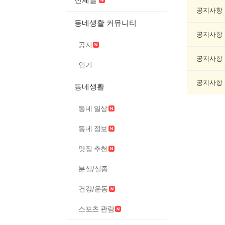
과
학
공지사항
게
동네생활 커뮤니티
시
공지사항
글
공지
목
록
공지사항
인기
공지사항
동네생활
동네 일상
동네 정보
맛집 추천
분실/실종
건강/운동
스포츠 관람