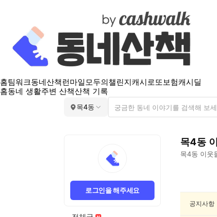
홈
팀워크
동네산책
런마일
모두의챌린지
캐시로또
보험
캐시딜
홈
동네 생활
주변 산책
산책 기록
목4동
목4동
목4동
이웃들
목
4
로그인을 해주세요
동
인
공지사항
문/
전체글