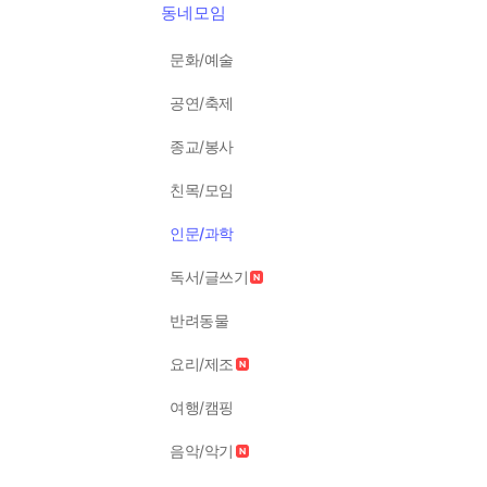
동네모임
문화/예술
공연/축제
종교/봉사
친목/모임
인문/과학
독서/글쓰기
반려동물
요리/제조
여행/캠핑
음악/악기