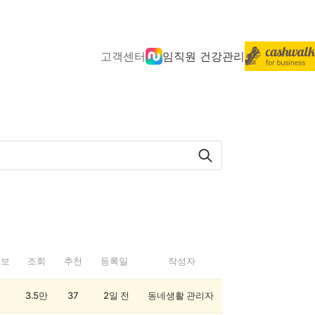
고객센터
임직원 건강관리
정보
조회
추천
등록일
작성자
3.5만
37
2일 전
동네생활 관리자