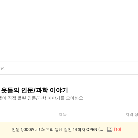
이웃들의
인문/과학
이야기
이 직접 올린
인문/과학
이야기를 모아봐요
제목
지역 
전원 1,000캐시! 🥳 우리 동네 썰전 14회차 OPEN (~8/17)
[
10
]