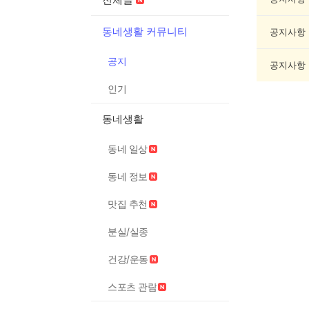
록
동네생활 커뮤니티
공지사항
공지
공지사항
인기
동네생활
동네 일상
동네 정보
맛집 추천
분실/실종
건강/운동
스포츠 관람