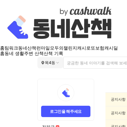
홈
팀워크
동네산책
런마일
모두의챌린지
캐시로또
보험
캐시딜
홈
동네 생활
주변 산책
산책 기록
목4동
목
4
동
공
공지사항
지
게
로그인을 해주세요
시
공지사항
글
목
전체글
공지사항