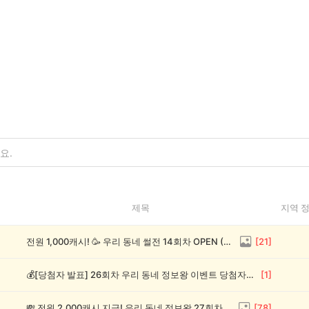
제목
지역 
전원 1,000캐시! 🥳 우리 동네 썰전 14회차 OPEN (~8/17)
[
21
]
💰[당첨자 발표] 26회차 우리 동네 정보왕 이벤트 당첨자를 발표합니다!
[
1
]
💸 전원 2,000캐시 지급! 우리 동네 정보왕 27회차 (~8/10)
[
78
]