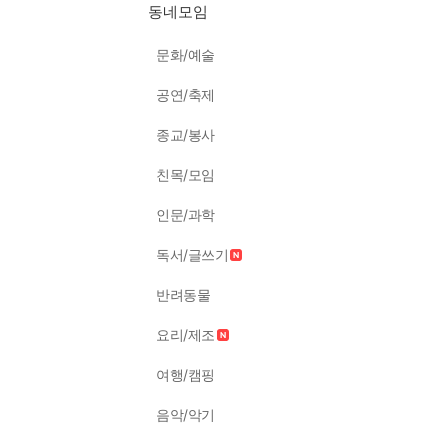
동네모임
문화/예술
공연/축제
종교/봉사
친목/모임
인문/과학
독서/글쓰기
반려동물
요리/제조
여행/캠핑
음악/악기