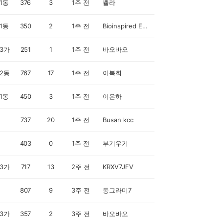
1동
376
3
1주 전
쁄라
1동
350
2
1주 전
Bioinspired Engineer
3가
251
1
1주 전
바오바오
2동
767
17
1주 전
이복희
1동
450
3
1주 전
이은하
737
20
1주 전
Busan kcc
403
0
1주 전
부기우기
3가
717
13
2주 전
KRXV7JFV
807
9
3주 전
동그라미7
3가
357
2
3주 전
바오바오