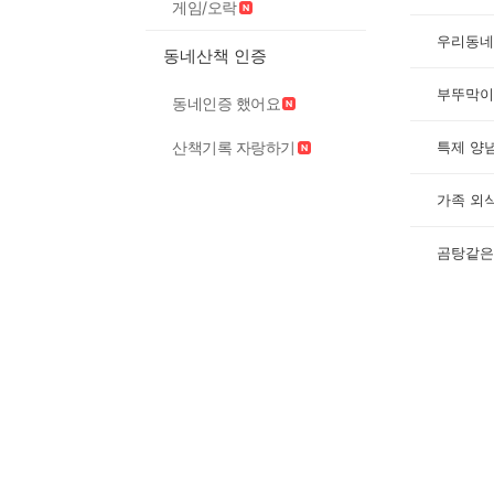
게임/오락
우리동네
동네산책 인증
부뚜막이
동네인증 했어요
산책기록 자랑하기
가족 외
곰탕같은