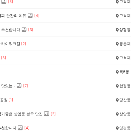
[
3
]
고척제
커피 한잔의 여유
[
4
]
고척제
 추천합니다
[
3
]
양평동
스카이워크길
[
2
]
등촌제
[
3
]
고척제
목5동
 맛있는~
[
7
]
합정동
공원
[
1
]
당산동
먹기좋은 상암동 본죽 맛집
[
2
]
상암동
추천합니다
[
4
]
양평동