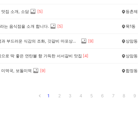
 맛집 소개, 소담
[
5
]
등촌제
라는 음식점을 소개 합니다.
[
5
]
목1동
특제 양념과 부드러운 식감의 조화, 갓갈비 마포상암DMC점
[
9
]
상암동
식으로 딱 좋은 연탄불 향 가득한 서서갈비 맛집
[
4
]
상암동
 미역국, 보돌미역
[
9
]
합정동
1
2
3
4
5
6
7
8
9