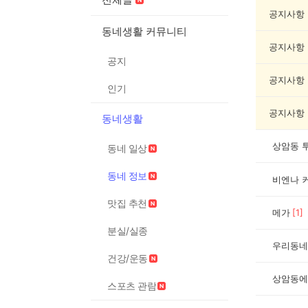
정
보
공지사항
게
동네생활 커뮤니티
시
공지사항
글
공지
목
록
공지사항
인기
공지사항
동네생활
상암동 
동네 일상
동네 정보
비엔나 
맛집 추천
메가
[
1
]
분실/실종
우리동네
건강/운동
상암동에
스포츠 관람