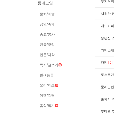
우지커피
동네모임
시원한 
문화/예술
공연/축제
애드커피
종교/봉사
용왕산 
친목/모임
카페소개
인문/과학
카페
[
5
]
독서/글쓰기
토스트가
반려동물
요리/제조
문래근린
여행/캠핑
혼자서 
음악/악기
부타덴 