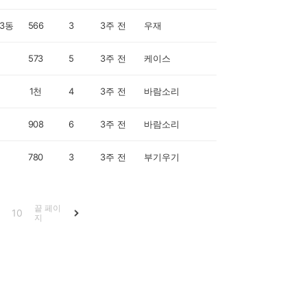
3동
566
3
3주 전
우재
573
5
3주 전
케이스
1천
4
3주 전
바람소리
908
6
3주 전
바람소리
780
3
3주 전
부기우기
끝 페이
10
지