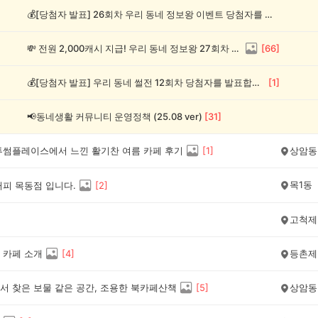
💰[당첨자 발표] 26회차 우리 동네 정보왕 이벤트 당첨자를 발표합니다!
💸 전원 2,000캐시 지급! 우리 동네 정보왕 27회차 (~8/10)
[
66
]
💰[당첨자 발표] 우리 동네 썰전 12회차 당첨자를 발표합니다!
[
1
]
📢동네생활 커뮤니티 운영정책 (25.08 ver)
[
31
]
투썸플레이스에서 느낀 활기찬 여름 카페 후기
[
1
]
상암동
목1동
커피 목동점 입니다.
[
2
]
고척제
 카페 소개
[
4
]
등촌제
서 찾은 보물 같은 공간, 조용한 북카페산책
[
5
]
상암동