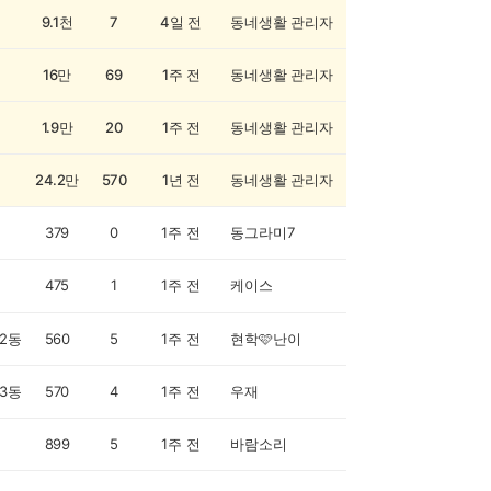
9.1천
7
4일 전
동네생활 관리자
16만
69
1주 전
동네생활 관리자
1.9만
20
1주 전
동네생활 관리자
24.2만
570
1년 전
동네생활 관리자
379
0
1주 전
동그라미7
475
1
1주 전
케이스
2동
560
5
1주 전
현학🩷난이
3동
570
4
1주 전
우재
899
5
1주 전
바람소리