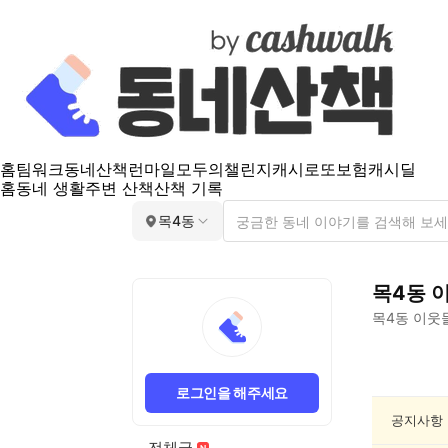
홈
팀워크
동네산책
런마일
모두의챌린지
캐시로또
보험
캐시딜
홈
동네 생활
주변 산책
산책 기록
목4동
목4동
목4동
이웃들
목
4
로그인을 해주세요
동
동
공지사항
네
전체글