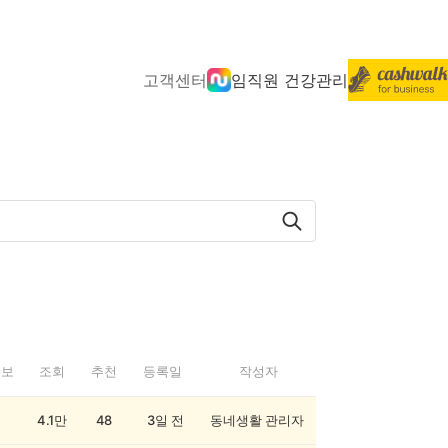
고객센터
임직원 건강관리
정보
조회
추천
등록일
작성자
4.1만
48
3일 전
동네생활 관리자