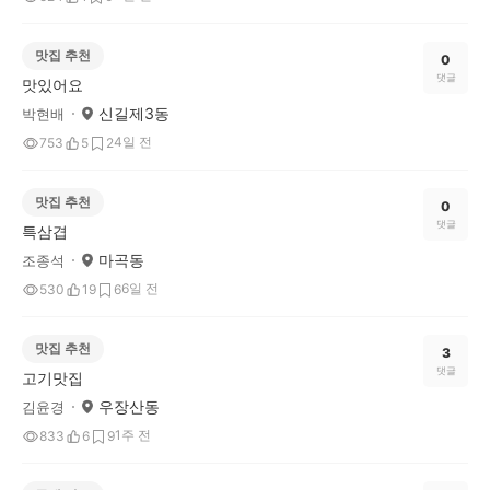
맛집 추천
0
댓글
맛있어요
신길제3동
박현배
4일 전
753
5
2
맛집 추천
0
댓글
특삼겹
마곡동
조종석
6일 전
530
19
6
맛집 추천
3
댓글
고기맛집
우장산동
김윤경
1주 전
833
6
9