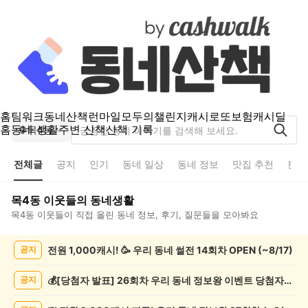
홈
팀워크
동네산책
런마일
모두의챌린지
캐시로또
보험
캐시딜
홈
동네 생활
주변 산책
산책 기록
목4동
전체글
공지
인기
동네 일상
동네 정보
맛집 추천
분실
목4동
이웃들의 동네생활
목4동
이웃들이 직접 올린 동네 정보, 후기, 질문들을 모아봐요
목
전원 1,000캐시! 🥳 우리 동네 썰전 14회차 OPEN (~8/17)
공지
4
동
전
💰[당첨자 발표] 26회차 우리 동네 정보왕 이벤트 당첨자를 발표합니다!
공지
체
글