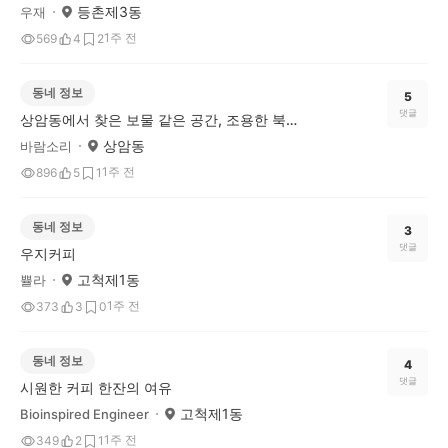
등촌제3동
우재
1주 전
569
4
2
동네 정보
5
댓글
상암동에서 찾은 보물 같은 공간, 조용한 북카페산책
상암동
바람소리
1주 전
896
5
1
동네 정보
3
댓글
우지커피
고척제1동
쁄라
1주 전
373
3
0
동네 정보
4
댓글
시원한 커피 한잔의 여유
고척제1동
Bioinspired Engineer
1주 전
349
2
1