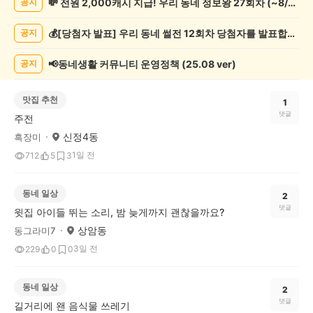
💸 전원 2,000캐시 지급! 우리 동네 정보왕 27회차 (~8/10)
공지
게
시
💰[당첨자 발표] 우리 동네 썰전 12회차 당첨자를 발표합니다!
공지
글
목
록
📢동네생활 커뮤니티 운영정책 (25.08 ver)
공지
맛집 추천
1
댓글
주전
신정4동
흑장미
1일 전
712
5
3
동네 일상
2
댓글
윗집 아이들 뛰는 소리, 밤 늦게까지 괜찮을까요?
상암동
동그라미7
3일 전
229
0
0
동네 일상
2
댓글
길거리에 왠 음식물 쓰레기