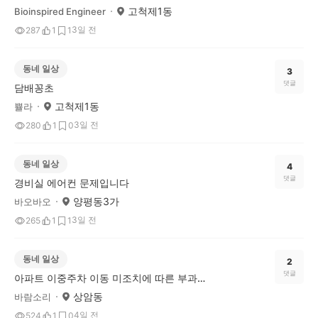
고척제1동
Bioinspired Engineer
3일 전
287
1
1
동네 일상
3
댓글
담배꽁초
고척제1동
쁄라
3일 전
280
1
0
동네 일상
4
댓글
경비실 에어컨 문제입니다
양평동3가
바오바오
3일 전
265
1
1
동네 일상
2
댓글
아파트 이중주차 이동 미조치에 따른 부과금(벌금)
상암동
바람소리
4일 전
524
1
0