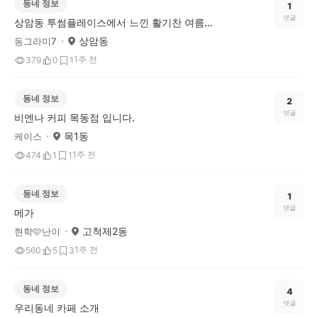
동네 정보
1
댓글
상암동 투썸플레이스에서 느낀 활기찬 여름 카페 후기
상암동
동그라미7
1주 전
379
0
1
동네 정보
2
댓글
비엔나 커피 목동점 입니다.
목1동
케이스
1주 전
474
1
1
동네 정보
1
댓글
메가
고척제2동
현학🩷난이
1주 전
560
5
3
동네 정보
4
댓글
우리동네 카페 소개