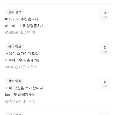
동네 정보
3
댓글
애드커피 추천합니다
양평동3가
바오바오
1주 전
250
1
0
동네 정보
2
댓글
용왕산 스카이워크길
등촌제2동
이복희
1주 전
767
17
11
동네 일상
5
댓글
커피 맛집을 소개합니다
화곡제4동
jun
1주 전
402
3
1