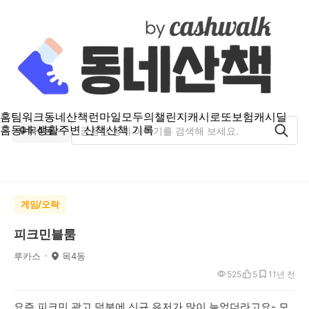
홈
팀워크
동네산책
런마일
모두의챌린지
캐시로또
보험
캐시딜
홈
동네 생활
주변 산책
산책 기록
목4동
게임/오락
피크민블룸
루카스
목4동
525
5
1
1년 전
요즘 피크민 광고 덕분에 신규 유저가 많이 늘었더라고요- 모