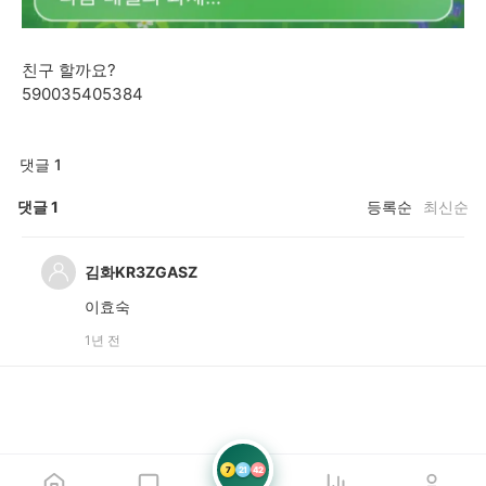
친구 할까요?
590035405384
댓글 1
댓글
1
등록순
최신순
김화KR3ZGASZ
이효숙
1년 전
7
21
42