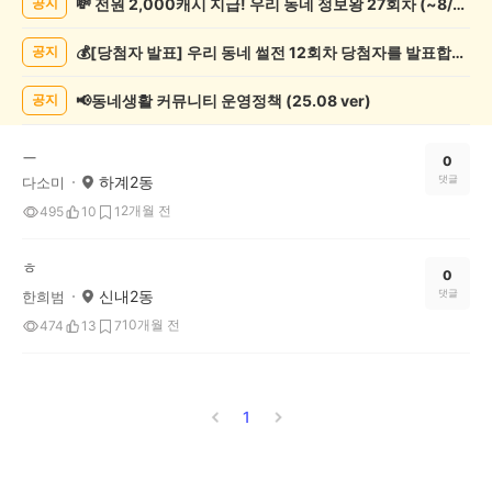
💸 전원 2,000캐시 지급! 우리 동네 정보왕 27회차 (~8/10)
공지
관
람
💰[당첨자 발표] 우리 동네 썰전 12회차 당첨자를 발표합니다!
공지
게
시
글
📢동네생활 커뮤니티 운영정책 (25.08 ver)
공지
목
록
ㅡ
0
하계2동
댓글
다소미
2개월 전
495
10
1
ㅎ
0
신내2동
댓글
한희범
10개월 전
474
13
7
1