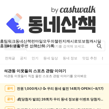
홈
팀워크
동네산책
런마일
모두의챌린지
캐시로또
보험
캐시딜
홈
동네 생활
주변 산책
산책 기록
석관동
전체글
공지
인기
동네 일상
동네 정보
맛집 추천
분실
석관동
이웃들의
스포츠 관람
이야기
석관동
이웃들이 직접 올린
스포츠 관람
이야기를 모아봐요
석
전원 1,000캐시! 🥳 우리 동네 썰전 14회차 OPEN (~8/17)
공지
관
동
스
💰[당첨자 발표] 26회차 우리 동네 정보왕 이벤트 당첨자를 발표합니다!
공지
포
츠