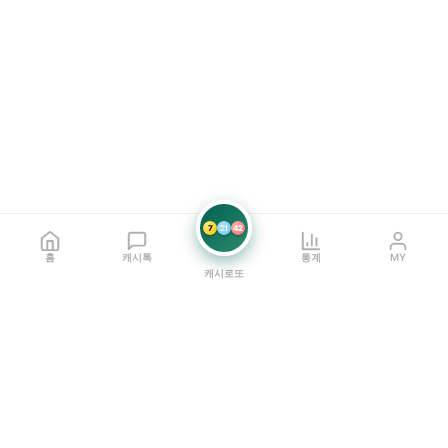
7
21
42
홈
캐시톡
통계
MY
캐시로또