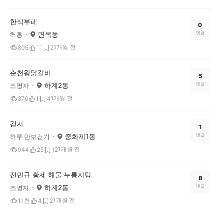
한식부페
0
면목동
댓글
허홍
1개월 전
806
11
2
춘천왕닭갈비
5
하계2동
댓글
조명자
1개월 전
876
1
4
걷자
1
중화제1동
댓글
하루 만보걷기
1개월 전
944
25
12
전민규 황제 해물 누릉지탕
8
하계2동
댓글
조명자
1개월 전
1.1천
4
2