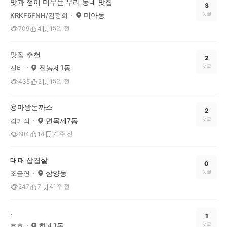
맛과 정이 머무는 우리 동네 맛집
3
미아동
댓글
KRKF6FNH/김정희
5일 전
709
4
1
맛집 추천
2
전농제1동
댓글
진비
5일 전
435
2
1
용마왕돈까스
2
면목제7동
댓글
김기석
1주 전
684
14
7
대패 삽겹살
0
삼양동
댓글
조금연
1주 전
247
7
4
.
1
하계1동
댓글
호호