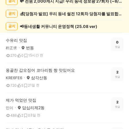
💸 전원 2,000캐시 지급! 우리 동네 정보왕 27회차 (~8/10)
공지
천
게
💰[당첨자 발표] 우리 동네 썰전 12회차 당첨자를 발표합니다!
공지
시
글
목
📢동네생활 커뮤니티 운영정책 (25.08 ver)
공지
록
수유리 맛집
0
번동
댓글
朴正求
5시간 전
270
0
1
옹골찬 갑오징어 코다리찜 짱 맛있어요
2
삼각산동
댓글
KRE6FE6
1일 전
720
5
2
제가 먹었던 맛집
2
답십리제2동
댓글
민이
3일 전
486
2
0