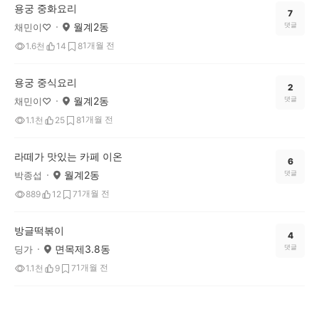
용궁 중화요리
7
월계2동
댓글
채민이♡
1개월 전
1.6천
14
8
용궁 중식요리
2
월계2동
댓글
채민이♡
1개월 전
1.1천
25
8
라떼가 맛있는 카페 이온
6
월계2동
댓글
박종섭
1개월 전
889
12
7
방글떡볶이
4
면목제3.8동
댓글
딩가
1개월 전
1.1천
9
7