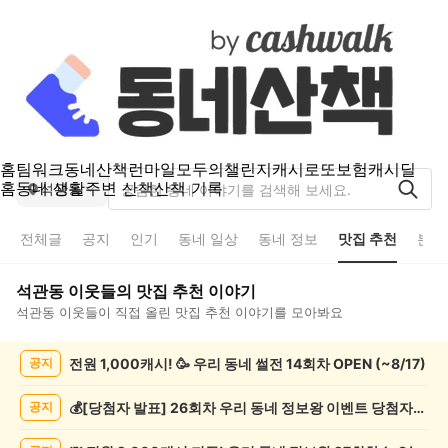
홈
팀워크
동네산책
런마일
모두의챌린지
캐시로또
보험
캐시딜
홈
동네 생활
주변 산책
산책 기록
석관동
전체글
공지
인기
동네 일상
동네 정보
맛집 추천
분실
석관동
이웃들의
맛집 추천
이야기
석관동
이웃들이 직접 올린
맛집 추천
이야기를 모아봐요
석
전원 1,000캐시! 🥳 우리 동네 썰전 14회차 OPEN (~8/17)
공지
관
동
맛
💰[당첨자 발표] 26회차 우리 동네 정보왕 이벤트 당첨자를 발표합니다!
공지
집
추