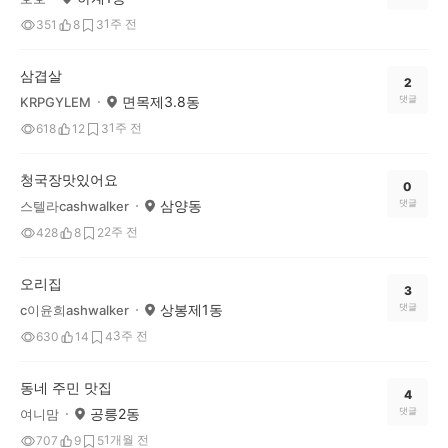
1주 전
351
8
3
삼겹살
2
면목제3.8동
댓글
KRPGYLEM
1주 전
618
12
3
청국장맛있어요
0
삼양동
댓글
스텔라cashwalker
2주 전
428
8
2
오리집
3
상봉제1동
댓글
c이윤희ashwalker
3주 전
630
14
4
동네 주민 맛집
4
공릉2동
댓글
여니맘
1개월 전
707
9
5