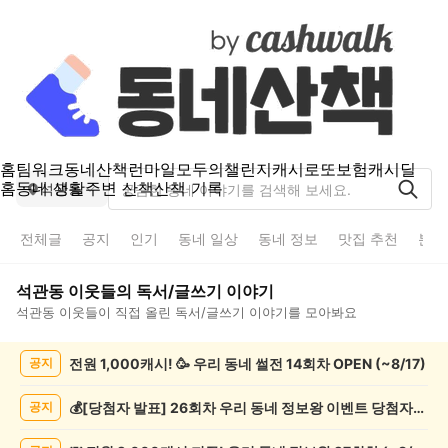
홈
팀워크
동네산책
런마일
모두의챌린지
캐시로또
보험
캐시딜
홈
동네 생활
주변 산책
산책 기록
석관동
전체글
공지
인기
동네 일상
동네 정보
맛집 추천
분실
석관동
이웃들의
독서/글쓰기
이야기
석관동
이웃들이 직접 올린
독서/글쓰기
이야기를 모아봐요
석
전원 1,000캐시! 🥳 우리 동네 썰전 14회차 OPEN (~8/17)
공지
관
동
독
💰[당첨자 발표] 26회차 우리 동네 정보왕 이벤트 당첨자를 발표합니다!
공지
서/
글