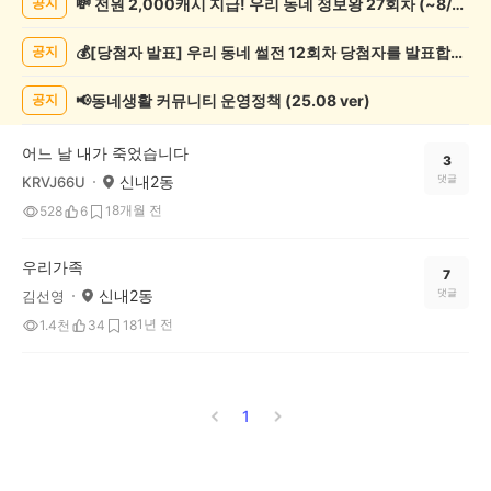
💸 전원 2,000캐시 지급! 우리 동네 정보왕 27회차 (~8/10)
공지
쓰
기
💰[당첨자 발표] 우리 동네 썰전 12회차 당첨자를 발표합니다!
공지
게
시
글
📢동네생활 커뮤니티 운영정책 (25.08 ver)
공지
목
록
어느 날 내가 죽었습니다
3
신내2동
댓글
KRVJ66U
8개월 전
528
6
1
우리가족
7
신내2동
댓글
김선영
1년 전
1.4천
34
18
1