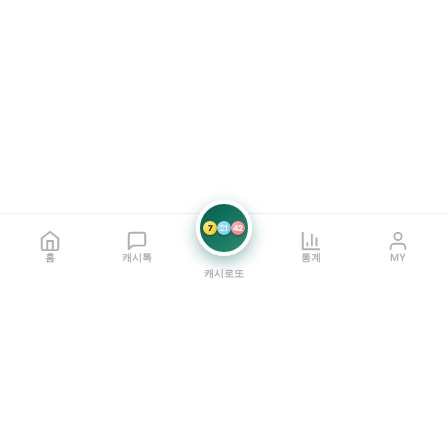
7
21
42
홈
캐시톡
통계
MY
캐시로또