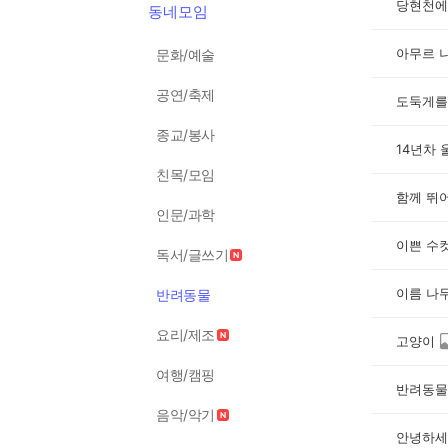
당현천에
동네모임
아무르 
문화/예술
공연/축제
도둑게를
종교/봉사
14년차 
친목/모임
함께 뛰
인문/과학
이쁜 수
독서/글쓰기
이름 나무
반려동물
요리/제조
고양이
여행/캠핑
반려동물
음악/악기
안녕하세