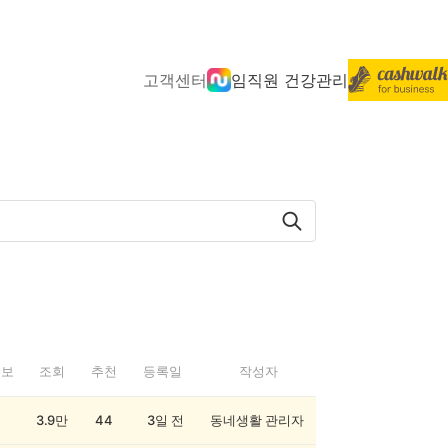
고객센터
임직원 건강관리
정보
조회
추천
등록일
작성자
3.9만
44
3일 전
동네생활 관리자