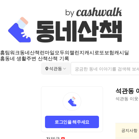
홈
팀워크
동네산책
런마일
모두의챌린지
캐시로또
보험
캐시딜
홈
동네 생활
주변 산책
산책 기록
석관동
석관동
석관동
이웃
석
관
로그인을 해주세요
동
반
공지사항
려
전체글