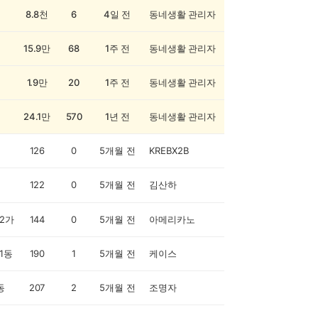
8.8천
6
4일 전
동네생활 관리자
15.9만
68
1주 전
동네생활 관리자
1.9만
20
1주 전
동네생활 관리자
24.1만
570
1년 전
동네생활 관리자
126
0
5개월 전
KREBX2B
122
0
5개월 전
김산하
2가
144
0
5개월 전
아메리카노
1동
190
1
5개월 전
케이스
동
207
2
5개월 전
조명자