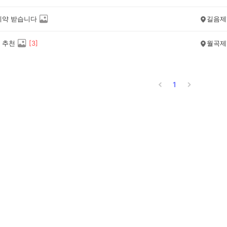
예약 받습니다
길음제
 추천
[
3
]
월곡제
1