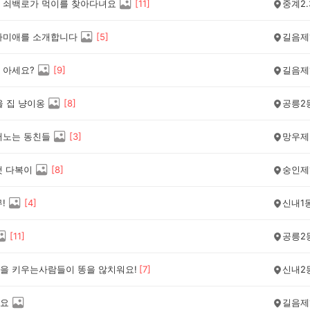
 쇠백로가 먹이를 찾아다녀요
[
11
]
중계2.
나미애를 소개합니다
[
5
]
길음제
 아세요?
[
9
]
길음제
울 집 냥이옹
[
8
]
공릉2
어노는 동친들
[
3
]
망우제
컷 다복이
[
8
]
숭인제
!
[
4
]
신내1
[
11
]
공릉2
을 키우는사람들이 똥을 않치워요!
[
7
]
신내2
요
길음제