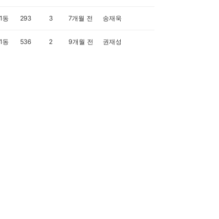
1동
293
3
7개월 전
송재욱
1동
536
2
9개월 전
권재성