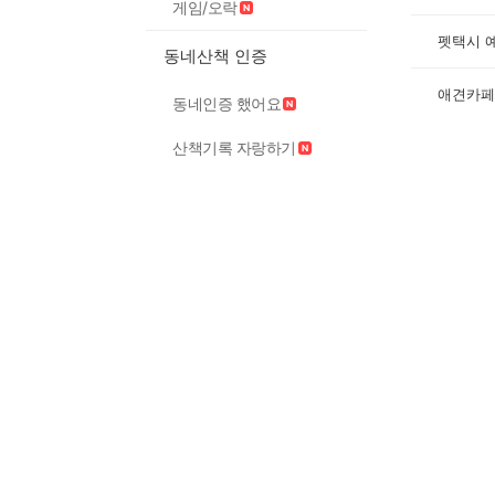
게임/오락
펫택시 
동네산책 인증
애견카페
동네인증 했어요
산책기록 자랑하기