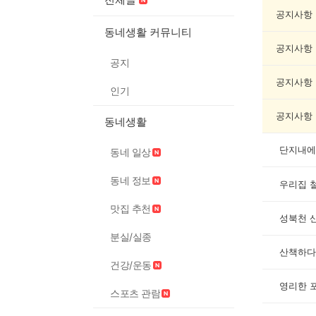
동
물
공지사항
게
동네생활 커뮤니티
시
공지사항
글
공지
목
록
공지사항
인기
공지사항
동네생활
단지내에
동네 일상
동네 정보
우리집 
맛집 추천
성북천 
분실/실종
산책하다
건강/운동
영리한 
스포츠 관람