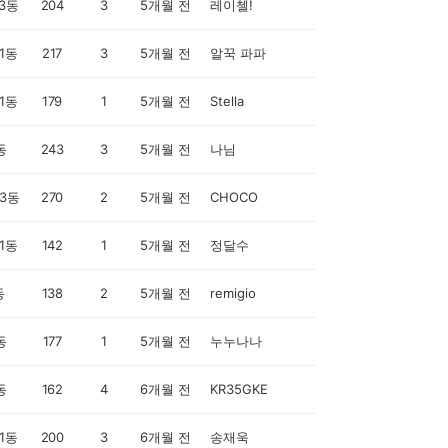
3동
204
3
5개월 전
레이첼!
1동
217
3
5개월 전
알꾹 파파
1동
179
1
5개월 전
Stella
동
243
3
5개월 전
나님
3동
270
2
5개월 전
CHOCO
1동
142
1
5개월 전
정달수
동
138
2
5개월 전
remigio
동
177
1
5개월 전
누누나나
동
162
4
6개월 전
KR35GKE
1동
200
3
6개월 전
송재욱