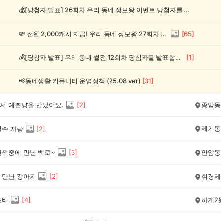
💰[당첨자 발표] 26회차 우리 동네 정보왕 이벤트 당첨자를 발표합니다!
💸 전원 2,000캐시 지급! 우리 동네 정보왕 27회차 (~8/10)
[
65
]
💰[당첨자 발표] 우리 동네 썰전 12회차 당첨자를 발표합니다!
[
1
]
📢동네생활 커뮤니티 운영정책 (25.08 ver)
[
31
]
서 예쁜냥을 만났어요.
[
2
]
종암동
제기동
철수 자랑
[
2
]
산책중에 만난 백로~
[
3
]
안암동
 만난 강아지
[
2
]
휘경제
포비
[
4
]
하계2