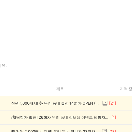
제목
지역 
전원 1,000캐시! 🥳 우리 동네 썰전 14회차 OPEN (~8/17)
[
21
]
💰[당첨자 발표] 26회차 우리 동네 정보왕 이벤트 당첨자를 발표합니다!
[
1
]
💸 전원 2,000캐시 지급! 우리 동네 정보왕 27회차 (~8/10)
[
78
]