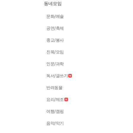
동네모임
문화/예술
공연/축제
종교/봉사
친목/모임
인문/과학
독서/글쓰기
반려동물
요리/제조
여행/캠핑
음악/악기