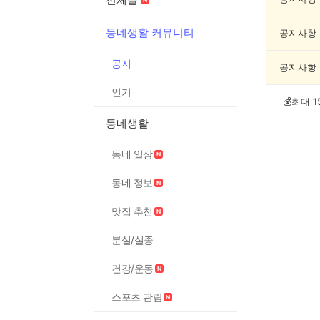
록
동네생활 커뮤니티
공지사항
공지
공지사항
인기
동네생활
동네 일상
동네 정보
맛집 추천
분실/실종
건강/운동
스포츠 관람