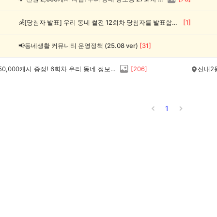
💰[당첨자 발표] 우리 동네 썰전 12회차 당첨자를 발표합니다!
[
1
]
📢동네생활 커뮤니티 운영정책 (25.08 ver)
[
31
]
💰최대 150,000캐시 증정! 6회차 우리 동네 정보왕 이벤트
[
206
]
신내2
1