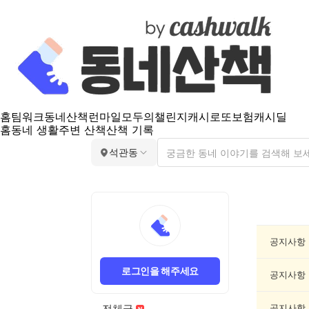
홈
팀워크
동네산책
런마일
모두의챌린지
캐시로또
보험
캐시딜
홈
동네 생활
주변 산책
산책 기록
석관동
석
관
동
공
공지사항
지
게
로그인을 해주세요
시
공지사항
글
목
전체글
공지사항