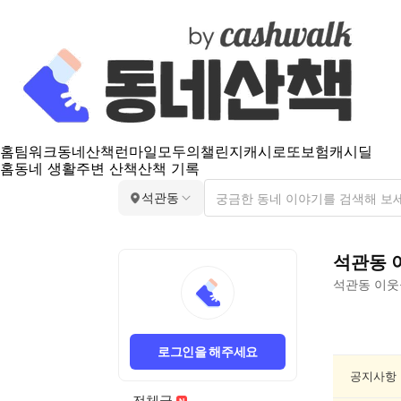
홈
팀워크
동네산책
런마일
모두의챌린지
캐시로또
보험
캐시딜
홈
동네 생활
주변 산책
산책 기록
석관동
석관동
석관동
이웃
석
관
로그인을 해주세요
동
인
공지사항
문/
전체글