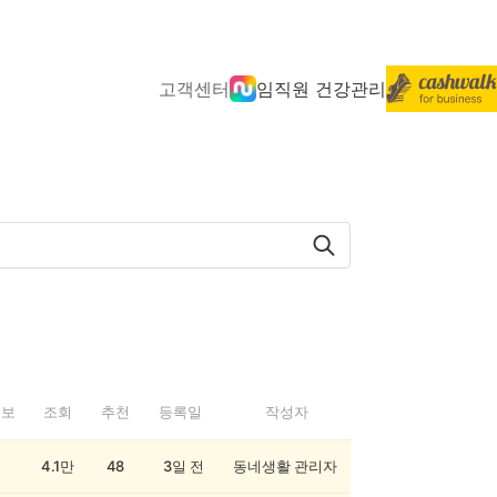
고객센터
임직원 건강관리
정보
조회
추천
등록일
작성자
4.1만
48
3일 전
동네생활 관리자