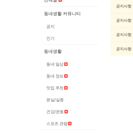
과
학
공지사항
게
동네생활 커뮤니티
시
공지사항
글
공지
목
록
공지사항
인기
공지사항
동네생활
동네 일상
동네 정보
맛집 추천
분실/실종
건강/운동
스포츠 관람