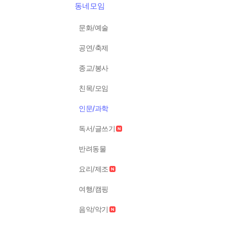
동네모임
문화/예술
공연/축제
종교/봉사
친목/모임
인문/과학
독서/글쓰기
반려동물
요리/제조
여행/캠핑
음악/악기