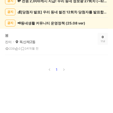
💸 전원 2,000캐시 지급! 우리 동네 정보왕 27회차 (~8/10)
공지
사
게
💰[당첨자 발표] 우리 동네 썰전 12회차 당첨자를 발표합니다!
공지
시
글
목
📢동네생활 커뮤니티 운영정책 (25.08 ver)
공지
록
봄
0
독산제2동
댓글
진미
4개월 전
239
0
0
1