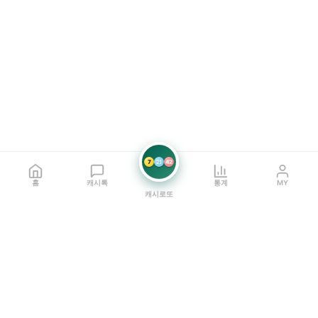
7
21
42
홈
캐시톡
통계
MY
캐시로또