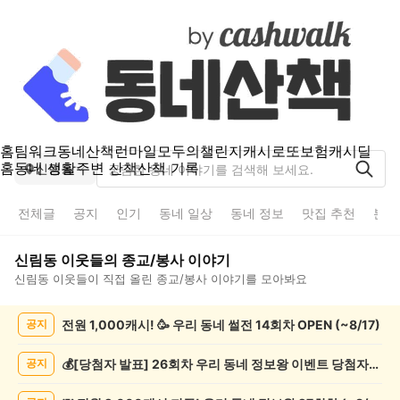
홈
팀워크
동네산책
런마일
모두의챌린지
캐시로또
보험
캐시딜
홈
동네 생활
주변 산책
산책 기록
신림동
전체글
공지
인기
동네 일상
동네 정보
맛집 추천
분실
신림동
이웃들의
종교/봉사
이야기
신림동
이웃들이 직접 올린
종교/봉사
이야기를 모아봐요
신
전원 1,000캐시! 🥳 우리 동네 썰전 14회차 OPEN (~8/17)
공지
림
동
종
💰[당첨자 발표] 26회차 우리 동네 정보왕 이벤트 당첨자를 발표합니다!
공지
교/
봉