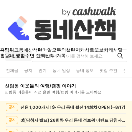
홈
팀워크
동네산책
런마일
모두의챌린지
캐시로또
보험
캐시딜
홈
동네 생활
주변 산책
산책 기록
신림동
전체글
공지
인기
동네 일상
동네 정보
맛집 추천
분실
신림동
이웃들의
여행/캠핑
이야기
신림동
이웃들이 직접 올린
여행/캠핑
이야기를 모아봐요
신
전원 1,000캐시! 🥳 우리 동네 썰전 14회차 OPEN (~8/17)
공지
림
동
여
💰[당첨자 발표] 26회차 우리 동네 정보왕 이벤트 당첨자를 발표합니다!
공지
행/
캠