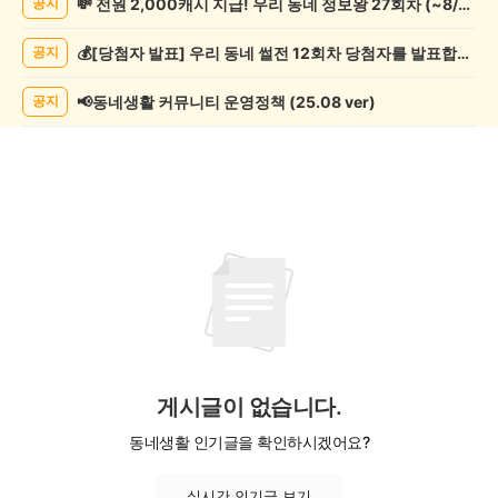
💸 전원 2,000캐시 지급! 우리 동네 정보왕 27회차 (~8/10)
공지
핑
게
💰[당첨자 발표] 우리 동네 썰전 12회차 당첨자를 발표합니다!
공지
시
글
목
📢동네생활 커뮤니티 운영정책 (25.08 ver)
공지
록
게시글이 없습니다.
동네생활 인기글을 확인하시겠어요?
실시간 인기글 보기