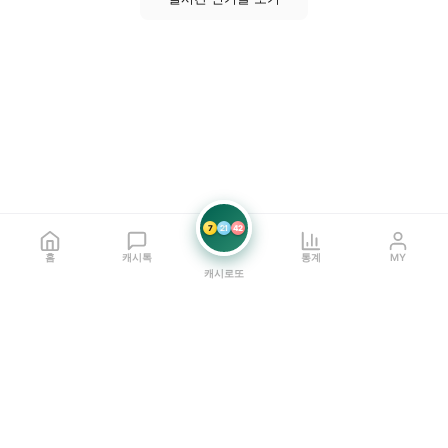
7
21
42
홈
캐시톡
통계
MY
캐시로또