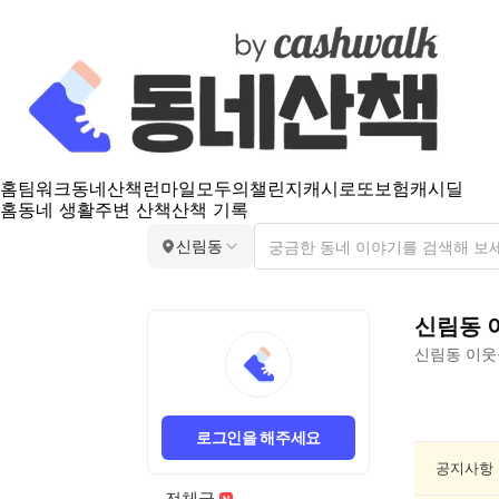
홈
팀워크
동네산책
런마일
모두의챌린지
캐시로또
보험
캐시딜
홈
동네 생활
주변 산책
산책 기록
신림동
신림동
신림동
이웃
신
림
로그인을 해주세요
동
요
공지사항
리/
전체글