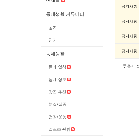
제
조
공지사항
게
동네생활 커뮤니티
시
공지사항
글
공지
목
록
공지사항
인기
공지사항
동네생활
묶은지 
동네 일상
동네 정보
맛집 추천
분실/실종
건강/운동
스포츠 관람