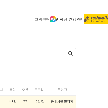
고객센터
임직원 건강관리
정보
조회
추천
등록일
작성자
4.7만
55
3일 전
동네생활 관리자