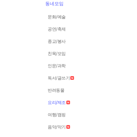
동네모임
문화/예술
공연/축제
종교/봉사
친목/모임
인문/과학
독서/글쓰기
반려동물
요리/제조
여행/캠핑
음악/악기