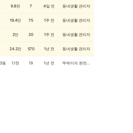
9.8천
7
4일 전
동네생활 관리자
19.4만
75
1주 전
동네생활 관리자
2만
20
1주 전
동네생활 관리자
24.2만
570
1년 전
동네생활 관리자
3동
1.1천
19
1년 전
뚜벅이의 완전한행복이란