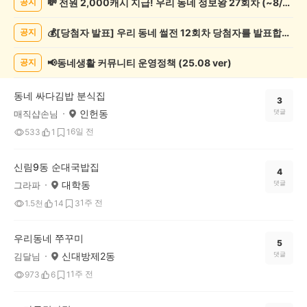
💸 전원 2,000캐시 지급! 우리 동네 정보왕 27회차 (~8/10)
공지
보
게
💰[당첨자 발표] 우리 동네 썰전 12회차 당첨자를 발표합니다!
공지
시
글
목
📢동네생활 커뮤니티 운영정책 (25.08 ver)
공지
록
동네 싸다김밥 분식집
3
인헌동
댓글
매직샵손님
6일 전
533
1
1
신림9동 순대국밥집
4
대학동
댓글
그라파
1주 전
1.5천
14
3
우리동네 쭈꾸미
5
신대방제2동
댓글
김달님
1주 전
973
6
1