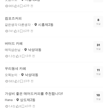
2주 전
965
6
4
컴포즈커피
8
시흥제2동
댓글
같은생각 다른생각
2주 전
741
3
0
버터드 카페
31
낙성대동
댓글
매직샵손님
3주 전
1.3천
3
1
우리동네 카페
11
낙성대동
댓글
오목눈이
3주 전
583
2
2
가성비 좋은 매머드커피를 추천합니다!
10
상도제2동
댓글
Hana
3주 전
1.4천
8
4