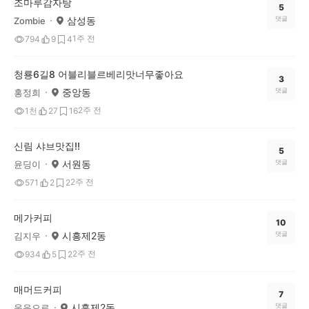
조마루감자탕
5
삼성동
댓글
Zombie
1주 전
794
9
4
청룡6길8 어블리블르베리맛너무좋아요
3
중앙동
댓글
홍정희
2주 전
1천
27
16
신림 샤브맛집!!
5
서원동
댓글
윤딩이
2주 전
571
2
2
메가커피
10
시흥제2동
댓글
김지우
2주 전
934
5
2
매머드커피
7
시흥제2동
댓글
웃음으로