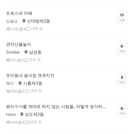
프로스퍼 카페
17
신대방제2동
댓글
김달님
3주 전
1.6천
8
1
관악산물놀이
0
삼성동
댓글
Zombie
3주 전
521
6
1
우리동네 음식점 큐큐치킨
5
시흥제3동
댓글
혜리
3주 전
594
0
1
분리수거를 제대로 하지 않는 사람들, 어떻게 생각하세요?
0
상도제2동
댓글
Hana
3주 전
546
8
5