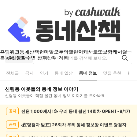
홈
팀워크
동네산책
런마일
모두의챌린지
캐시로또
보험
캐시딜
홈
동네 생활
주변 산책
산책 기록
신림동
전체글
공지
인기
동네 일상
동네 정보
맛집 추천
분실
신림동
이웃들의
동네 정보
이야기
신림동
이웃들이 직접 올린
동네 정보
이야기를 모아봐요
신
전원 1,000캐시! 🥳 우리 동네 썰전 14회차 OPEN (~8/17)
공지
림
동
동
💰[당첨자 발표] 26회차 우리 동네 정보왕 이벤트 당첨자를 발표합니다!
공지
네
정