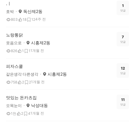
.ㅣ
1
독산제2동
댓글
호박
4주 전
803
18
12
노랑통닭
7
시흥제2동
댓글
웃음으로
1개월 전
826
1
1
피자스쿨
12
시흥제2동
댓글
같은생각 다른생각
1개월 전
758
2
2
맛있는 돈카츠집
11
낙성대동
댓글
오목눈이
1개월 전
1천
2
4