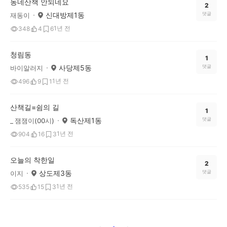
동네산책 안되네요
2
신대방제1동
댓글
재동이
1년 전
348
4
6
청림동
1
사당제5동
댓글
바이알러지
1년 전
496
9
1
산책길=쉼의 길
1
독산제1동
댓글
_ 잼잼이(00시)
1년 전
904
16
3
오늘의 착한일
2
상도제3동
댓글
이지
1년 전
535
15
3