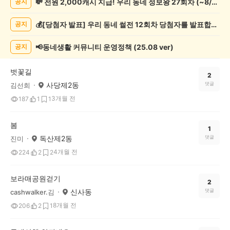
💸 전원 2,000캐시 지급! 우리 동네 정보왕 27회차 (~8/10)
공지
록
자
💰[당첨자 발표] 우리 동네 썰전 12회차 당첨자를 발표합니다!
공지
랑
하
기
📢동네생활 커뮤니티 운영정책 (25.08 ver)
공지
게
시
벗꽃길
글
2
사당제2동
댓글
김선희
목
록
3개월 전
187
1
1
봄
1
독산제2동
댓글
진미
4개월 전
224
2
2
보라매공원걷기
2
신사동
댓글
cashwalker.김
8개월 전
206
2
1