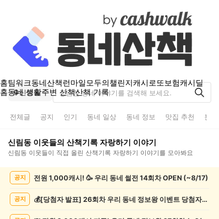
홈
팀워크
동네산책
런마일
모두의챌린지
캐시로또
보험
캐시딜
홈
동네 생활
주변 산책
산책 기록
신림동
전체글
공지
인기
동네 일상
동네 정보
맛집 추천
분실
신림동
이웃들의
산책기록 자랑하기
이야기
신림동
이웃들이 직접 올린
산책기록 자랑하기
이야기를 모아봐요
신
전원 1,000캐시! 🥳 우리 동네 썰전 14회차 OPEN (~8/17)
공지
림
동
산
💰[당첨자 발표] 26회차 우리 동네 정보왕 이벤트 당첨자를 발표합니다!
공지
책
기