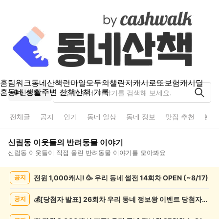
홈
팀워크
동네산책
런마일
모두의챌린지
캐시로또
보험
캐시딜
홈
동네 생활
주변 산책
산책 기록
신림동
전체글
공지
인기
동네 일상
동네 정보
맛집 추천
분실
신림동
이웃들의
반려동물
이야기
신림동
이웃들이 직접 올린
반려동물
이야기를 모아봐요
신
전원 1,000캐시! 🥳 우리 동네 썰전 14회차 OPEN (~8/17)
공지
림
동
반
💰[당첨자 발표] 26회차 우리 동네 정보왕 이벤트 당첨자를 발표합니다!
공지
려
동