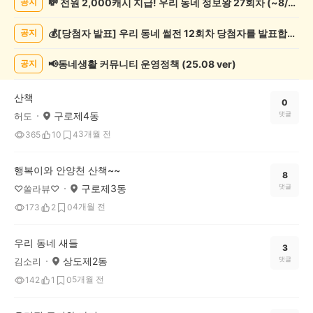
💸 전원 2,000캐시 지급! 우리 동네 정보왕 27회차 (~8/10)
공지
물
게
💰[당첨자 발표] 우리 동네 썰전 12회차 당첨자를 발표합니다!
공지
시
글
목
📢동네생활 커뮤니티 운영정책 (25.08 ver)
공지
록
산책
0
구로제4동
댓글
허도
3개월 전
365
10
4
행복이와 안양천 산책~~
8
구로제3동
댓글
♡쏠라뷰♡
4개월 전
173
2
0
우리 동네 새들
3
상도제2동
댓글
김소리
5개월 전
142
1
0