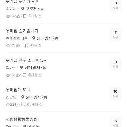
우리집 쿠키와 까미
6
구로제5동
댓글
최여사
5개월 전
167
2
1
우리집 슬기입니다
7
신대방제2동
댓글
🍀예쁜언니🍀
5개월 전
171
1
0
우리집 땡구 소개해요~
9
신대방제2동
댓글
캄바~
5개월 전
161
2
0
우리집개 또치
10
신대방제2동
댓글
김달님
5개월 전
231
5
0
신림종합동물병원
5
삼성동
댓글
Zombie