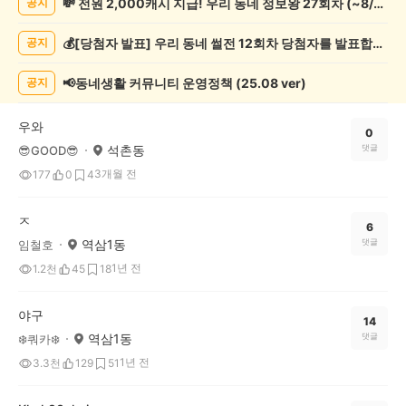
💸 전원 2,000캐시 지급! 우리 동네 정보왕 27회차 (~8/10)
공지
츠
관
💰[당첨자 발표] 우리 동네 썰전 12회차 당첨자를 발표합니다!
공지
람
게
시
📢동네생활 커뮤니티 운영정책 (25.08 ver)
공지
글
목
우와
록
0
석촌동
댓글
😎GOOD😎
3개월 전
177
0
4
ㅈ
6
역삼1동
댓글
임철호
1년 전
1.2천
45
18
야구
14
역삼1동
댓글
❄️쿼카❄️
1년 전
3.3천
129
51