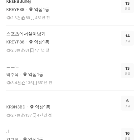
Kksk83uhej
13
역삼1동
댓글
KREYF88
1년 전
2.3천
89
48
스포츠에서살아남기
14
역삼1동
댓글
KREYF88
1년 전
2.8천
81
47
ㅡㅡㄴ
13
역삼1동
댓글
박주석
1년 전
3.4천
136
65
6
역삼1동
댓글
KR9N3BD
1년 전
2.7천
137
47
.!
16
역삼1동
댓글
김기정