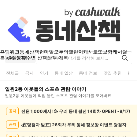
홈
팀워크
동네산책
런마일
모두의챌린지
캐시로또
보험
캐시딜
홈
동네 생활
주변 산책
산책 기록
일원2동
전체글
공지
인기
동네 일상
동네 정보
맛집 추천
분실
일원2동
이웃들의
스포츠 관람
이야기
일원2동
이웃들이 직접 올린
스포츠 관람
이야기를 모아봐요
일
전원 1,000캐시! 🥳 우리 동네 썰전 14회차 OPEN (~8/17)
공지
원
2
동
💰[당첨자 발표] 26회차 우리 동네 정보왕 이벤트 당첨자를 발표합니다!
공지
스
포