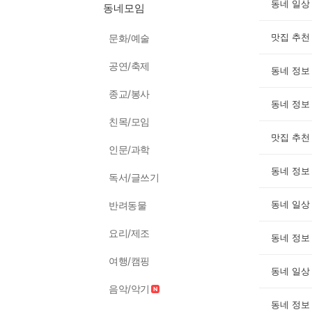
동네 일상
동네모임
맛집 추천
문화/예술
공연/축제
동네 정보
종교/봉사
동네 정보
친목/모임
맛집 추천
인문/과학
동네 정보
독서/글쓰기
동네 일상
반려동물
요리/제조
동네 정보
여행/캠핑
동네 일상
음악/악기
동네 정보