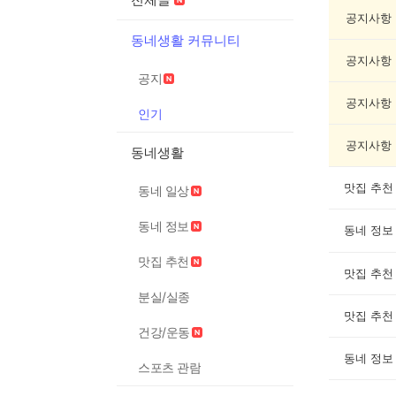
기
글
공지사항
게
동네생활 커뮤니티
시
공지사항
글
공지
목
록
공지사항
인기
공지사항
동네생활
맛집 추천
동네 일상
동네 정보
동네 정보
맛집 추천
맛집 추천
분실/실종
맛집 추천
건강/운동
동네 정보
스포츠 관람