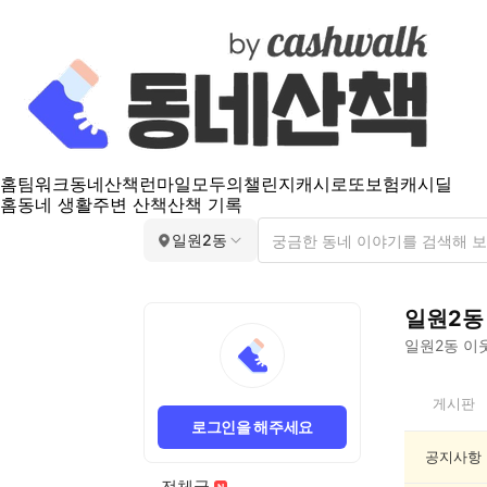
홈
팀워크
동네산책
런마일
모두의챌린지
캐시로또
보험
캐시딜
홈
동네 생활
주변 산책
산책 기록
일원2동
일원2동
일원2동
이웃
일
게시판
원
로그인을 해주세요
2
동
공지사항
인
전체글