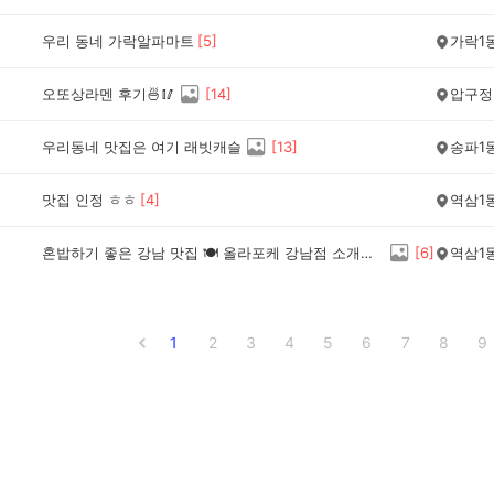
우리 동네 가락알파마트
[
5
]
가락1
오또상라멘 후기🍜🥢
[
14
]
압구정
우리동네 맛집은 여기 래빗캐슬
[
13
]
송파1
맛집 인정 ㅎㅎ
[
4
]
역삼1
혼밥하기 좋은 강남 맛집 🍽 올라포케 강남점 소개해요
[
6
]
역삼1
1
2
3
4
5
6
7
8
9