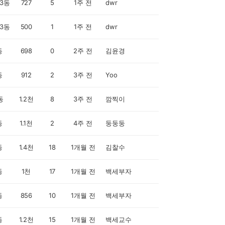
3동
727
5
1주 전
dwr
3동
500
1
1주 전
dwr
동
698
0
2주 전
김윤경
동
912
2
3주 전
Yoo
동
1.2천
8
3주 전
깜찍이
동
1.1천
2
4주 전
둥둥둥
동
1.4천
18
1개월 전
김찰수
동
1천
17
1개월 전
백세부자
동
856
10
1개월 전
백세부자
동
1.2천
15
1개월 전
백세교수