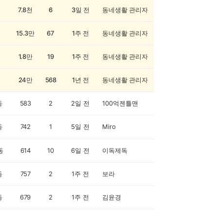
7.8천
6
3일 전
동네생활 관리자
15.3만
67
1주 전
동네생활 관리자
1.8만
19
1주 전
동네생활 관리자
24만
568
1년 전
동네생활 관리자
동
583
2
2일 전
100억젠틀맨
동
742
1
5일 전
Miro
동
614
10
6일 전
이독제독
동
757
2
1주 전
보라
동
679
2
1주 전
김윤경