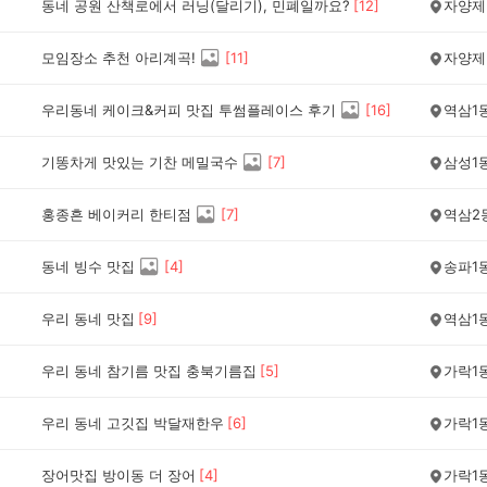
동네 공원 산책로에서 러닝(달리기), 민폐일까요?
[
12
]
자양제
모임장소 추천 아리계곡!
[
11
]
자양제
우리동네 케이크&커피 맛집 투썸플레이스 후기
[
16
]
역삼1
기똥차게 맛있는 기찬 메밀국수
[
7
]
삼성1
홍종흔 베이커리 한티점
[
7
]
역삼2
동네 빙수 맛집
[
4
]
송파1
우리 동네 맛집
[
9
]
역삼1
우리 동네 참기름 맛집 충북기름집
[
5
]
가락1
우리 동네 고깃집 박달재한우
[
6
]
가락1
장어맛집 방이동 더 장어
[
4
]
가락1