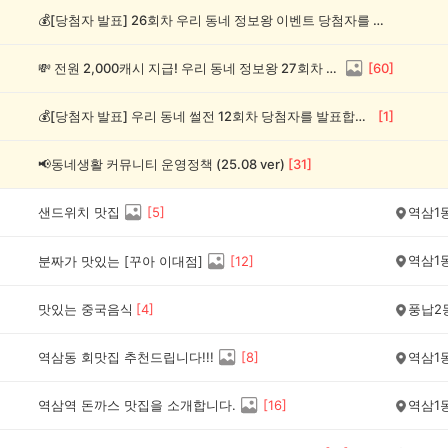
💰[당첨자 발표] 26회차 우리 동네 정보왕 이벤트 당첨자를 발표합니다!
💸 전원 2,000캐시 지급! 우리 동네 정보왕 27회차 (~8/10)
[
60
]
💰[당첨자 발표] 우리 동네 썰전 12회차 당첨자를 발표합니다!
[
1
]
📢동네생활 커뮤니티 운영정책 (25.08 ver)
[
31
]
샌드위치 맛집
[
5
]
역삼1
역삼1
분짜가 맛있는 [꾸아 이대점]
[
12
]
맛있는 중국음식
[
4
]
풍납2
역삼동 회맛집 추천드립니다!!!
[
8
]
역삼1
역삼역 돈까스 맛집을 소개합니다.
[
16
]
역삼1