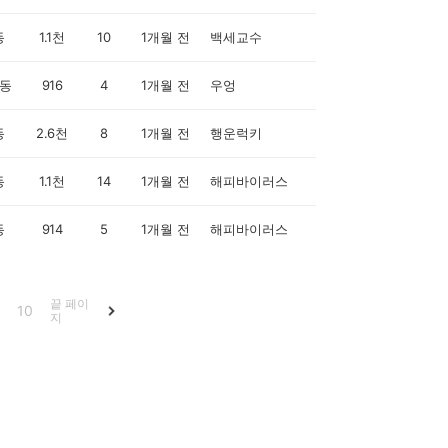
동
1.1천
10
1개월 전
백세교수
동
916
4
1개월 전
우엉
동
2.6천
8
1개월 전
행운럭키
동
1.1천
14
1개월 전
해피바이러스
동
914
5
1개월 전
해피바이러스
끝 페이
10
지