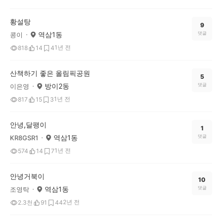
황설탕
9
역삼1동
댓글
콩이
1년 전
818
14
4
산책하기 좋은 올림픽공원
5
방이2동
댓글
이은영
1년 전
817
15
3
안녕,달팽이
1
역삼1동
댓글
KR8GSR1
1년 전
574
14
7
안녕거북이
10
역삼1동
댓글
조영탁
2년 전
2.3천
91
44