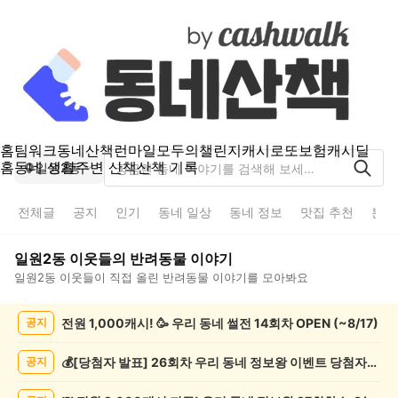
홈
팀워크
동네산책
런마일
모두의챌린지
캐시로또
보험
캐시딜
홈
동네 생활
주변 산책
산책 기록
일원2동
전체글
공지
인기
동네 일상
동네 정보
맛집 추천
분실
일원2동
이웃들의
반려동물
이야기
일원2동
이웃들이 직접 올린
반려동물
이야기를 모아봐요
일
전원 1,000캐시! 🥳 우리 동네 썰전 14회차 OPEN (~8/17)
공지
원
2
동
💰[당첨자 발표] 26회차 우리 동네 정보왕 이벤트 당첨자를 발표합니다!
공지
반
려