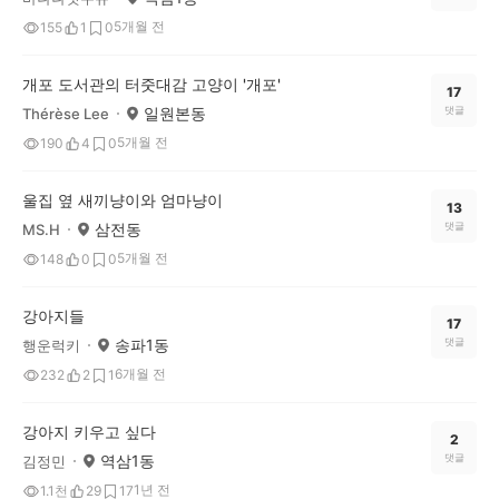
5개월 전
155
1
0
개포 도서관의 터줏대감 고양이 '개포'
17
일원본동
댓글
Thérèse Lee
5개월 전
190
4
0
울집 옆 새끼냥이와 엄마냥이
13
삼전동
댓글
MS.H
5개월 전
148
0
0
강아지들
17
송파1동
댓글
행운럭키
6개월 전
232
2
1
강아지 키우고 싶다
2
역삼1동
댓글
김정민
1년 전
1.1천
29
17