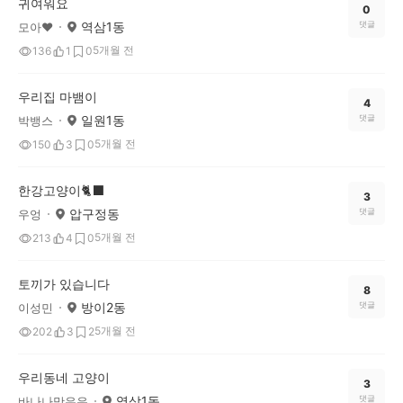
귀여워요
0
역삼1동
댓글
모아❤
5개월 전
136
1
0
우리집 마뱀이
4
일원1동
댓글
박뱅스
5개월 전
150
3
0
한강고양이🐈‍⬛
3
압구정동
댓글
우엉
5개월 전
213
4
0
토끼가 있습니다
8
방이2동
댓글
이성민
5개월 전
202
3
2
우리동네 고양이
3
역삼1동
댓글
바나나맛우유