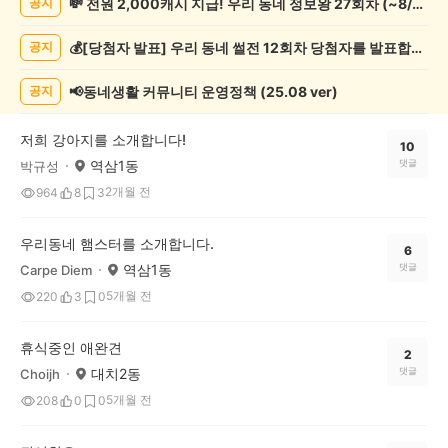
💸 전원 2,000캐시 지급! 우리 동네 정보왕 27회차 (~8/10)
공지
동
물
💰[당첨자 발표] 우리 동네 썰전 12회차 당첨자를 발표합니다!
공지
게
시
글
📢동네생활 커뮤니티 운영정책 (25.08 ver)
공지
목
록
저희 강아지를 소개합니다!
10
역삼1동
댓글
박규성
2개월 전
964
8
3
우리동네 햄스터를 소개합니다.
6
역삼1동
댓글
Carpe Diem
5개월 전
220
3
0
휴식중인 애완견
2
대치2동
댓글
Choijh
5개월 전
208
0
0