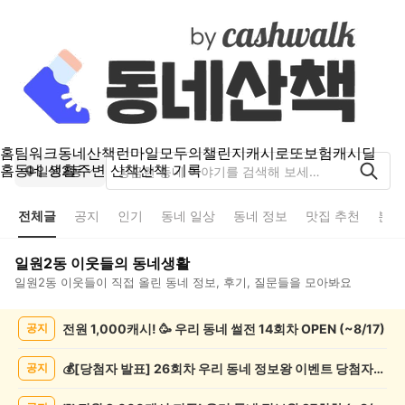
홈
팀워크
동네산책
런마일
모두의챌린지
캐시로또
보험
캐시딜
홈
동네 생활
주변 산책
산책 기록
일원2동
전체글
공지
인기
동네 일상
동네 정보
맛집 추천
분실
일원2동
이웃들의 동네생활
일원2동
이웃들이 직접 올린 동네 정보, 후기, 질문들을 모아봐요
일
전원 1,000캐시! 🥳 우리 동네 썰전 14회차 OPEN (~8/17)
공지
원
2
동
💰[당첨자 발표] 26회차 우리 동네 정보왕 이벤트 당첨자를 발표합니다!
공지
전
체