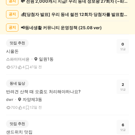
💸 전원 2,000캐시 지급! 우리 동네 정보왕 27회차 (~8/10)
공지
글
게
💰[당첨자 발표] 우리 동네 썰전 12회차 당첨자를 발표합니다!
공지
시
글
목
📢동네생활 커뮤니티 운영정책 (25.08 ver)
공지
록
맛집 추천
0
댓글
시올돈
일원1동
스파이더서윤
1일 전
573
4
4
동네 일상
2
댓글
반려견 산책 때 오줌도 처리해야하나요?
자양제3동
dwr
2일 전
700
4
1
맛집 추천
6
댓글
샌드위치 맛집