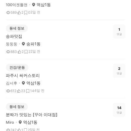
역삼1동
100억젠틀맨
2일 전
589
2
0
동네 정보
1
댓글
송파맛집
송파1동
둥둥둥
2일 전
883
2
2
건강/운동
2
댓글
파주시 싸커스토리
역삼1동
김서후
4일 전
612
23
14
동네 정보
14
댓글
분짜가 맛있는 [꾸아 이대점]
역삼1동
Miro
5일 전
747
1
2