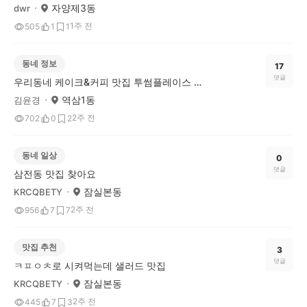
자양제3동
dwr
1주 전
505
1
1
동네 정보
17
댓글
우리동네 케이크&커피 맛집 투썸플레이스 후기
역삼1동
김윤경
2주 전
702
0
2
동네 일상
0
댓글
삼전동 맛집 찾아요
잠실본동
KRCQBETY
2주 전
956
7
7
맛집 추천
3
댓글
ㅋㅍㅇㅊ로 시켜먹는데 샐러드 맛집
잠실본동
KRCQBETY
2주 전
445
7
3