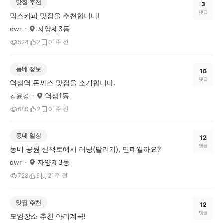
맛집 추천
3
댓글
믹스커피 맛집을 추천합니다!
자양제3동
dwr
1주 전
524
2
0
동네 정보
16
댓글
역삼역 돈까스 맛집을 소개합니다.
역삼1동
김윤경
1주 전
680
2
0
동네 일상
12
댓글
동네 공원 산책로에서 러닝(달리기), 민폐일까요?
자양제3동
dwr
1주 전
728
5
2
맛집 추천
12
댓글
모임장소 추천 아리계곡!