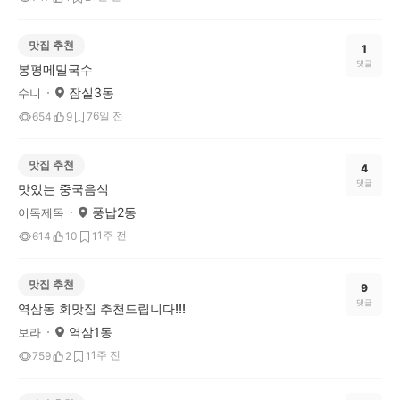
맛집 추천
1
댓글
봉평메밀국수
잠실3동
수니
6일 전
654
9
7
맛집 추천
4
댓글
맛있는 중국음식
풍납2동
이독제독
1주 전
614
10
1
맛집 추천
9
댓글
역삼동 회맛집 추천드립니다!!!
역삼1동
보라
1주 전
759
2
1