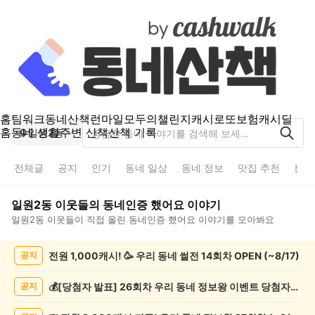
홈
팀워크
동네산책
런마일
모두의챌린지
캐시로또
보험
캐시딜
홈
동네 생활
주변 산책
산책 기록
일원2동
전체글
공지
인기
동네 일상
동네 정보
맛집 추천
분실
일원2동
이웃들의
동네인증 했어요
이야기
일원2동
이웃들이 직접 올린
동네인증 했어요
이야기를 모아봐요
일
전원 1,000캐시! 🥳 우리 동네 썰전 14회차 OPEN (~8/17)
공지
원
2
동
💰[당첨자 발표] 26회차 우리 동네 정보왕 이벤트 당첨자를 발표합니다!
공지
동
네