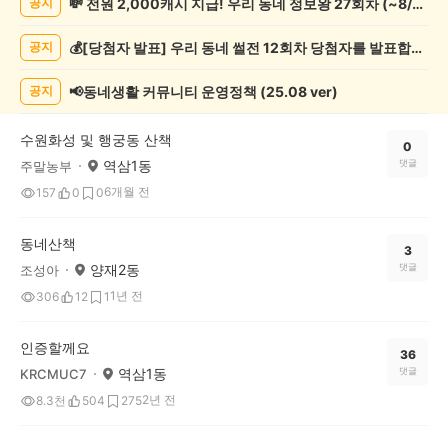
💸 전원 2,000캐시 지급! 우리 동네 정보왕 27회차 (~8/10)
공지
인
증
💰[당첨자 발표] 우리 동네 썰전 12회차 당첨자를 발표합니다!
공지
했
어
요
📢동네생활 커뮤니티 운영정책 (25.08 ver)
공지
게
시
수원화성 및 행궁동 산책
글
0
역삼1동
댓글
주말농부
목
록
6개월 전
157
0
0
동네산책
3
양재2동
댓글
조성아
1년 전
306
12
1
인증할께요
36
역삼1동
댓글
KRCMUC7
2년 전
8.3천
504
275