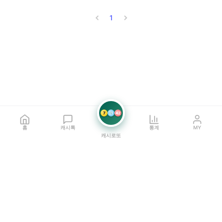
1
7
21
42
홈
캐시톡
통계
MY
캐시로또